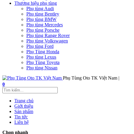
Thương hiệu phụ tùng
Phụ tùng Audi
Phụ tùng Bentley
Phụ tùng BMW
Phụ tùng Mercedes
Phụ tùng Porsche
Phụ tùng Range Rover
Phụ tùng Volkswagen
Phụ tùng Ford
Phụ Tùng Honda
Phụ tùng Lexus
Phụ Tùng Toyota
Phụ tùng Nissan
Phụ Tùng Oto TK Việt Nam |
0
Trang chủ
Giới thiệu
Sản phẩm
Tin tức
Liên hệ
Chọn nhanh