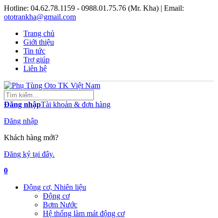
Hotline:
04.62.78.1159 - 0988.01.75.76 (Mr. Kha)
| Email:
ototrankha@gmail.com
Trang chủ
Giới thiệu
Tin tức
Trợ giúp
Liên hệ
Đăng nhập
Tài khoản & đơn hàng
Đăng nhập
Khách hàng mới?
Đăng ký tại đây.
0
Động cơ, Nhiên liệu
Động cơ
Bơm Nước
Hệ thống làm mát động cơ