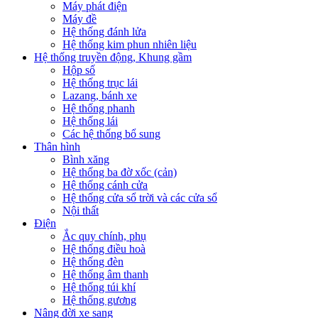
Máy phát điện
Máy đề
Hệ thống đánh lửa
Hệ thống kim phun nhiên liệu
Hệ thống truyền động, Khung gầm
Hộp số
Hệ thống trục lái
Lazang, bánh xe
Hệ thống phanh
Hệ thống lái
Các hệ thống bổ sung
Thân hình
Bình xăng
Hệ thống ba đờ xốc (cản)
Hệ thống cánh cửa
Hệ thống cửa sổ trời và các cửa sổ
Nội thất
Điện
Ắc quy chính, phụ
Hệ thống điều hoà
Hệ thống đèn
Hệ thống âm thanh
Hệ thống túi khí
Hệ thống gương
Nâng đời xe sang