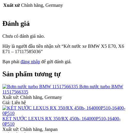
Xuất xứ
Chính hãng, Germany
Đánh giá
Chưa có đánh giá nào.
Hãy là người đầu tiên nhận xét “Két nước xe BMW X5 E70, X6
E71 – 17117585036”
Bạn phải
đăng nhập
để gửi đánh giá.
Sản phẩm tương tự
Bơm nước turbo BMW
11517566335
Xuất xứ:
Chính hãng, Germany
Giá: Liên hệ
KÉT NƯỚC LEXUS RX 350/RX 450h- 164000P510-16400-
0P510
Xuất xứ:
Chính hãng, Janpan