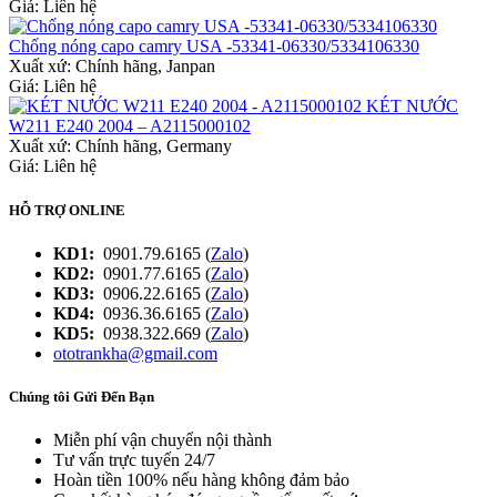
Giá: Liên hệ
Chống nóng capo camry USA -53341-06330/5334106330
Xuất xứ:
Chính hãng, Janpan
Giá: Liên hệ
KÉT NƯỚC
W211 E240 2004 – A2115000102
Xuất xứ:
Chính hãng, Germany
Giá: Liên hệ
HỖ TRỢ ONLINE
KD1:
0901.79.6165 (
Zalo
)
KD2:
0901.77.6165 (
Zalo
)
KD3:
0906.22.6165 (
Zalo
)
KD4:
0936.36.6165 (
Zalo
)
KD5:
0938.322.669 (
Zalo
)
ototrankha@gmail.com
Chúng tôi Gửi Đến Bạn
Miễn phí vận chuyển nội thành
Tư vấn trực tuyến 24/7
Hoàn tiền 100% nếu hàng không đảm bảo