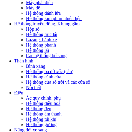
Máy phát điện
Máy đề
Hệ thống đánh lửa
Hệ thống kim phun nhiên liệu
Hệ thống truyền động, Khung gầm
Hộp số
Hệ thống trục lái
Lazang, bánh xe
Hệ thống phanh
Hệ thống lái
Các hệ thống bổ sung
Thân hình
Bình xăng
Hệ thống ba đờ xốc (cản)
Hệ thống cánh cửa
Hệ thống cửa sổ trời và các cửa sổ
Nội thất
Điện
Ắc quy chính, phụ
Hệ thống điều hoà
Hệ thống đèn
Hệ thống âm thanh
Hệ thống túi khí
Hệ thống gương
Nâng đời xe sang