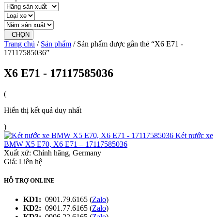
CHỌN
Trang chủ
/
Sản phẩm
/ Sản phẩm được gắn thẻ “X6 E71 -
17117585036”
X6 E71 - 17117585036
(
Hiển thị kết quả duy nhất
)
Két nước xe
BMW X5 E70, X6 E71 – 17117585036
Xuất xứ:
Chính hãng, Germany
Giá: Liên hệ
HỖ TRỢ ONLINE
KD1:
0901.79.6165 (
Zalo
)
KD2:
0901.77.6165 (
Zalo
)
KD3:
0906.22.6165 (
Zalo
)