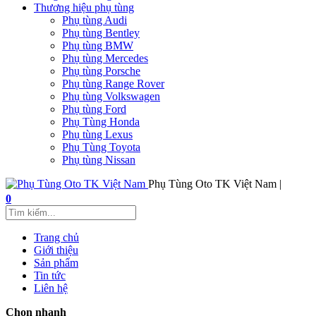
Thương hiệu phụ tùng
Phụ tùng Audi
Phụ tùng Bentley
Phụ tùng BMW
Phụ tùng Mercedes
Phụ tùng Porsche
Phụ tùng Range Rover
Phụ tùng Volkswagen
Phụ tùng Ford
Phụ Tùng Honda
Phụ tùng Lexus
Phụ Tùng Toyota
Phụ tùng Nissan
Phụ Tùng Oto TK Việt Nam |
0
Trang chủ
Giới thiệu
Sản phẩm
Tin tức
Liên hệ
Chọn nhanh