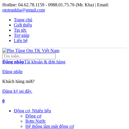
Hotline:
04.62.78.1159 - 0988.01.75.76 (Mr. Kha)
| Email:
ototrankha@gmail.com
Trang chủ
Giới thiệu
Tin tức
Trợ giúp
Liên hệ
Đăng nhập
Tài khoản & đơn hàng
Đăng nhập
Khách hàng mới?
Đăng ký tại đây.
0
Động cơ, Nhiên liệu
Động cơ
Bơm Nước
Hệ thống làm mát động cơ