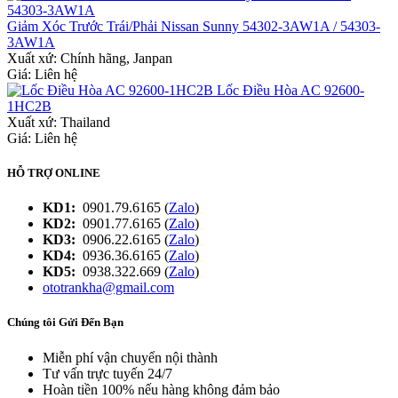
Giảm Xóc Trước Trái/Phải Nissan Sunny 54302-3AW1A / 54303-
3AW1A
Xuất xứ:
Chính hãng, Janpan
Giá: Liên hệ
Lốc Điều Hòa AC 92600-
1HC2B
Xuất xứ:
Thailand
Giá: Liên hệ
HỖ TRỢ ONLINE
KD1:
0901.79.6165 (
Zalo
)
KD2:
0901.77.6165 (
Zalo
)
KD3:
0906.22.6165 (
Zalo
)
KD4:
0936.36.6165 (
Zalo
)
KD5:
0938.322.669 (
Zalo
)
ototrankha@gmail.com
Chúng tôi Gửi Đến Bạn
Miễn phí vận chuyển nội thành
Tư vấn trực tuyến 24/7
Hoàn tiền 100% nếu hàng không đảm bảo