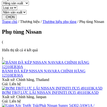
CHỌN
Trang chủ
/ Thương hiệu /
Thương hiệu phụ tùng
/ Phụ tùng Nissan
Phụ tùng Nissan
(
Hiển thị tất cả 4 kết quả
)
BÁNH ĐÀ KÉP NISSAN NAVARA CHÍNH HÃNG
12310EB30A
Xuất xứ:
Chính hãng, Thailand
Giá: Liên hệ
BƠM TRỢ LỰC LÁI NISSAN INFINITI JX35 491103KA5D
Xuất xứ:
Chính hãng, Janpan
Giá: Liên hệ