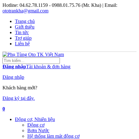
Hotline:
04.62.78.1159 - 0988.01.75.76 (Mr. Kha)
| Email:
ototrankha@gmail.com
Trang chủ
Giới thiệu
Tin tức
Trợ giúp
Liên hệ
Đăng nhập
Tài khoản & đơn hàng
Đăng nhập
Khách hàng mới?
Đăng ký tại đây.
0
Động cơ, Nhiên liệu
Động cơ
Bơm Nước
Hệ thống làm mát động cơ