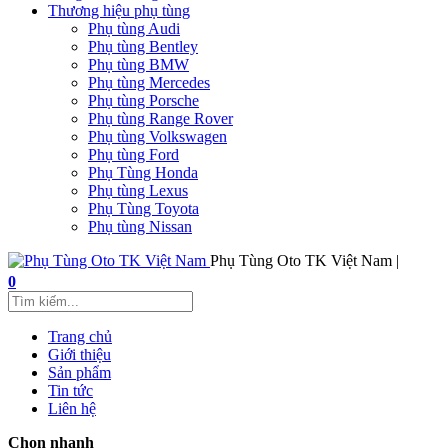
Thương hiệu phụ tùng
Phụ tùng Audi
Phụ tùng Bentley
Phụ tùng BMW
Phụ tùng Mercedes
Phụ tùng Porsche
Phụ tùng Range Rover
Phụ tùng Volkswagen
Phụ tùng Ford
Phụ Tùng Honda
Phụ tùng Lexus
Phụ Tùng Toyota
Phụ tùng Nissan
Phụ Tùng Oto TK Việt Nam |
0
Trang chủ
Giới thiệu
Sản phẩm
Tin tức
Liên hệ
Chọn nhanh