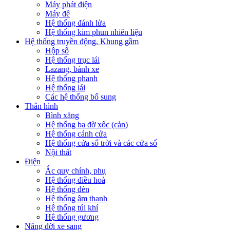
Máy phát điện
Máy đề
Hệ thống đánh lửa
Hệ thống kim phun nhiên liệu
Hệ thống truyền động, Khung gầm
Hộp số
Hệ thống trục lái
Lazang, bánh xe
Hệ thống phanh
Hệ thống lái
Các hệ thống bổ sung
Thân hình
Bình xăng
Hệ thống ba đờ xốc (cản)
Hệ thống cánh cửa
Hệ thống cửa sổ trời và các cửa sổ
Nội thất
Điện
Ắc quy chính, phụ
Hệ thống điều hoà
Hệ thống đèn
Hệ thống âm thanh
Hệ thống túi khí
Hệ thống gương
Nâng đời xe sang