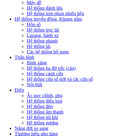
Máy đề
Hệ thống đánh lửa
Hệ thống kim phun nhiên liệu
Hệ thống truyền động, Khung gầm
Hộp số
Hệ thống trục lái
Lazang, bánh xe
Hệ thống phanh
Hệ thống lái
Các hệ thống bổ sung
Thân hình
Bình xăng
Hệ thống ba đờ xốc (cản)
Hệ thống cánh cửa
Hệ thống cửa sổ trời và các cửa sổ
Nội thất
Điện
Ắc quy chính, phụ
Hệ thống điều hoà
Hệ thống đèn
Hệ thống âm thanh
Hệ thống túi khí
Hệ thống gương
Nâng đời xe sang
Thương hiệu phụ tùng