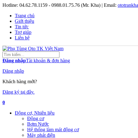
Hotline:
04.62.78.1159 - 0988.01.75.76 (Mr. Kha)
| Email:
ototrank
Trang chủ
Giới thiệu
Tin tức
Trợ giúp
Liên hệ
Đăng nhập
Tài khoản & đơn hàng
Đăng nhập
Khách hàng mới?
Đăng ký tại đây.
0
Động cơ, Nhiên liệu
Động cơ
Bơm Nước
Hệ thống làm mát động cơ
Máy phát điện