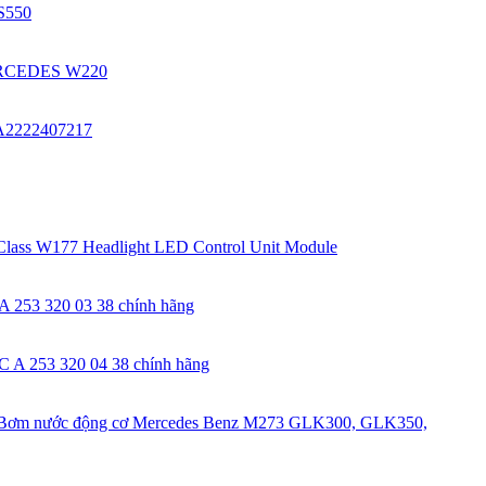
S550
ERCEDES W220
/A2222407217
ass W177 Headlight LED Control Unit Module
 253 320 03 38 chính hãng
 A 253 320 04 38 chính hãng
Bơm nước động cơ Mercedes Benz M273 GLK300, GLK350,