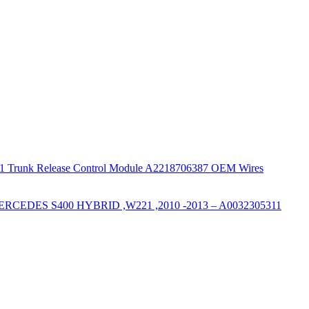
runk Release Control Module A2218706387 OEM Wires
RCEDES S400 HYBRID ,W221 ,2010 -2013 – A0032305311