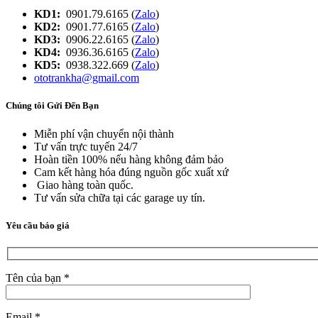
KD1:
0901.79.6165 (
Zalo
)
KD2:
0901.77.6165 (
Zalo
)
KD3:
0906.22.6165 (
Zalo
)
KD4:
0936.36.6165 (
Zalo
)
KD5:
0938.322.669 (
Zalo
)
ototrankha@gmail.com
Chúng tôi Gửi Đến Bạn
Miễn phí vận chuyển nội thành
Tư vấn trực tuyến 24/7
Hoàn tiền 100% nếu hàng không đảm bảo
Cam kết hàng hóa đúng nguồn gốc xuất xứ
Giao hàng toàn quốc.
Tư vấn sửa chữa tại các garage uy tín.
Yêu cầu báo giá
Tên của bạn *
Email *