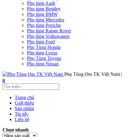
Phụ tùng Audi
Phụ tùng Bentley
Phụ tùng BMW
Phụ tùng Mercedes
Phụ tùng Porsche
Phụ tùng Range Rover
Phụ tùng Volkswagen
Phụ tùng Ford
Phụ Tùng Honda
Phụ tùng Lexus
Phụ Tùng Toyota
Phụ tùng Nissan
Phụ Tùng Oto TK Việt Nam |
0
Trang chủ
Giới thiệu
Sản phẩm
Tin tức
Liên hệ
Chọn nhanh