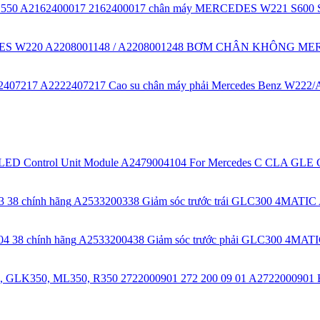
A2162400017 2162400017 chân máy MERCEDES W221 S600 
A2208001148 / A2208001248 BƠM CHÂN KHÔNG M
A2222407217 Cao su chân máy phải Mercedes Benz W222
A2479004104 For Mercedes C CLA GLE Cl
A2533200338 Giảm sóc trước trái GLC300 4MATIC A
A2533200438 Giảm sóc trước phải GLC300 4MATIC
A2722000901 