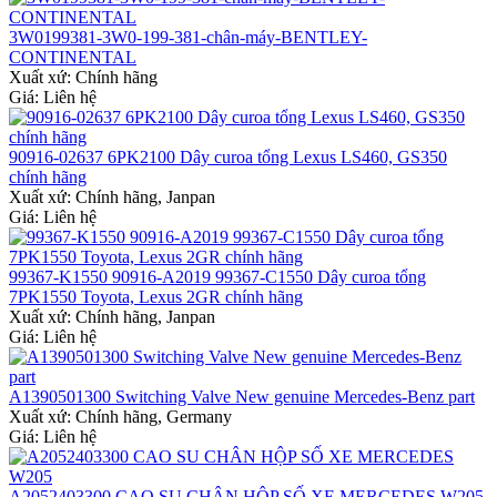
3W0199381-3W0-199-381-chân-máy-BENTLEY-
CONTINENTAL
Xuất xứ:
Chính hãng
Giá: Liên hệ
90916-02637 6PK2100 Dây curoa tổng Lexus LS460, GS350
chính hãng
Xuất xứ:
Chính hãng, Janpan
Giá: Liên hệ
99367-K1550 90916-A2019 99367-C1550 Dây curoa tổng
7PK1550 Toyota, Lexus 2GR chính hãng
Xuất xứ:
Chính hãng, Janpan
Giá: Liên hệ
A1390501300 Switching Valve New genuine Mercedes-Benz part
Xuất xứ:
Chính hãng, Germany
Giá: Liên hệ
A2052403300 CAO SU CHÂN HỘP SỐ XE MERCEDES W205