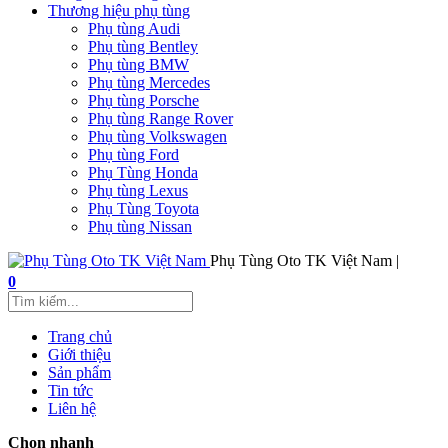
Thương hiệu phụ tùng
Phụ tùng Audi
Phụ tùng Bentley
Phụ tùng BMW
Phụ tùng Mercedes
Phụ tùng Porsche
Phụ tùng Range Rover
Phụ tùng Volkswagen
Phụ tùng Ford
Phụ Tùng Honda
Phụ tùng Lexus
Phụ Tùng Toyota
Phụ tùng Nissan
Phụ Tùng Oto TK Việt Nam |
0
Trang chủ
Giới thiệu
Sản phẩm
Tin tức
Liên hệ
Chọn nhanh