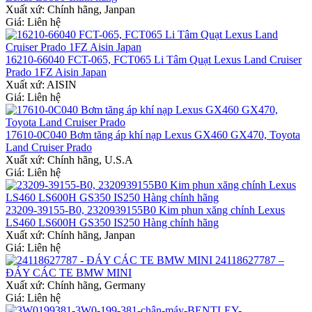
Xuất xứ:
Chính hãng, Janpan
Giá: Liên hệ
16210-66040 FCT-065, FCT065 Li Tâm Quạt Lexus Land Cruiser
Prado 1FZ Aisin Japan
Xuất xứ:
AISIN
Giá: Liên hệ
17610-0C040 Bơm tăng áp khí nạp Lexus GX460 GX470, Toyota
Land Cruiser Prado
Xuất xứ:
Chính hãng, U.S.A
Giá: Liên hệ
23209-39155-B0, 2320939155B0 Kim phun xăng chính Lexus
LS460 LS600H GS350 IS250 Hàng chính hãng
Xuất xứ:
Chính hãng, Janpan
Giá: Liên hệ
24118627787 –
ĐÁY CÁC TE BMW MINI
Xuất xứ:
Chính hãng, Germany
Giá: Liên hệ