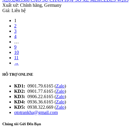
Xuất xứ:
Chính hãng, Germany
Giá: Liên hệ
1
2
3
4
…
9
10
11
→
HỖ TRỢ ONLINE
KD1:
0901.79.6165 (
Zalo
)
KD2:
0901.77.6165 (
Zalo
)
KD3:
0906.22.6165 (
Zalo
)
KD4:
0936.36.6165 (
Zalo
)
KD5:
0938.322.669 (
Zalo
)
ototrankha@gmail.com
Chúng tôi Gửi Đến Bạn