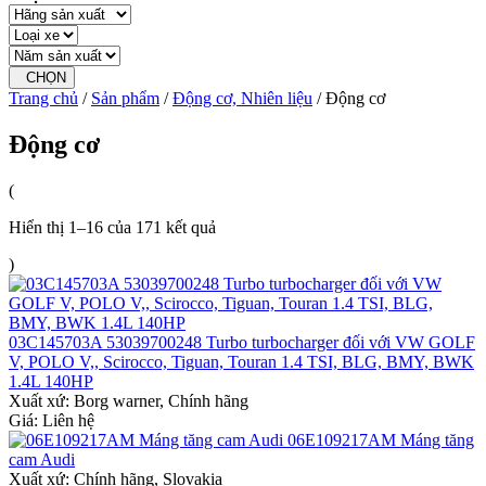
CHỌN
Trang chủ
/
Sản phẩm
/
Động cơ, Nhiên liệu
/ Động cơ
Động cơ
(
Hiển thị 1–16 của 171 kết quả
)
03C145703A 53039700248 Turbo turbocharger đối với VW GOLF
V, POLO V,, Scirocco, Tiguan, Touran 1.4 TSI, BLG, BMY, BWK
1.4L 140HP
Xuất xứ:
Borg warner, Chính hãng
Giá: Liên hệ
06E109217AM Máng tăng
cam Audi
Xuất xứ:
Chính hãng, Slovakia