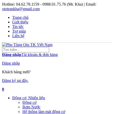
Hotline:
04.62.78.1159 - 0988.01.75.76 (Mr. Kha)
| Email:
ototrankha@gmail.com
Trang chủ
Giới thiệu
Tin tức
Trợ giúp
Liên hệ
Đăng nhập
Tài khoản & đơn hàng
Đăng nhập
Khách hàng mới?
Đăng ký tại đây.
0
Động cơ, Nhiên liệu
Động cơ
Bơm Nước
Hệ thống làm mát động cơ