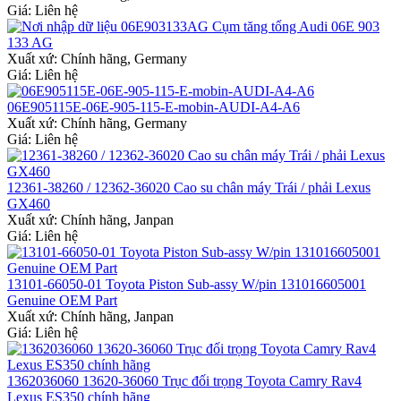
Giá: Liên hệ
06E903133AG Cụm tăng tổng Audi 06E 903
133 AG
Xuất xứ:
Chính hãng, Germany
Giá: Liên hệ
06E905115E-06E-905-115-E-mobin-AUDI-A4-A6
Xuất xứ:
Chính hãng, Germany
Giá: Liên hệ
12361-38260 / 12362-36020 Cao su chân máy Trái / phải Lexus
GX460
Xuất xứ:
Chính hãng, Janpan
Giá: Liên hệ
13101-66050-01 Toyota Piston Sub-assy W/pin 131016605001
Genuine OEM Part
Xuất xứ:
Chính hãng, Janpan
Giá: Liên hệ
1362036060 13620-36060 Trục đối trọng Toyota Camry Rav4
Lexus ES350 chính hãng