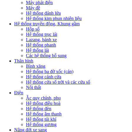
Máy phát điện
Máy đề
Hệ thống đánh lửa
Hệ thống kim phun nhiên liệu
Hệ thống truyền động, Khung gầm
Hộp số
Hệ thống trục lái
Lazang, bánh xe
Hệ thống phanh
Hệ thống lái
Các hệ thống bổ sung
Thân hình
Bình xăng
Hệ thống ba đờ xốc (cản)
Hệ thống cánh cửa
Hệ thống cửa sổ trời và các cửa sổ
Nội thất
Điện
Ắc quy chính, phụ
Hệ thống điều hoà
Hệ thống đèn
Hệ thống âm thanh
Hệ thống túi khí
Hệ thống gương
Nâng đời xe sang