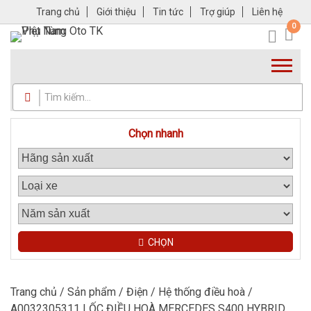
Trang chủ
Giới thiệu
Tin tức
Trợ giúp
Liên hệ
0
Chọn nhanh
CHỌN
Trang chủ
/
Sản phẩm
/
Điện
/
Hệ thống điều hoà
/
A0032305311 LỐC ĐIỀU HOÀ MERCEDES S400 HYBRID