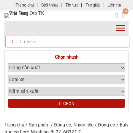
Trang chủ
Giới thiệu
Tin tức
Trợ giúp
Liên hệ
0
Chọn nhanh
CHỌN
Trang chủ
/
Sản phẩm
/
Động cơ, Nhiên liệu
/
Động cơ
/ Buly
trục cơ Ford Mustang-8L2Z-6B321-C