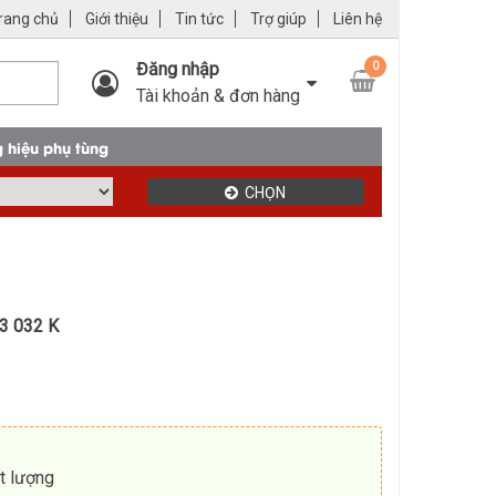
rang chủ
Giới thiệu
Tin tức
Trợ giúp
Liên hệ
Đăng nhập
0
Tài khoản & đơn hàng
 hiệu phụ tùng
CHỌN
3 032 K
t lượng