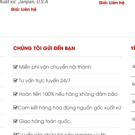
Xuất xứ:
Janpan, U.S.A
Giá: Liên hệ
Giá: Liên hệ
CHÚNG TÔI GỬI ĐẾN BẠN
Y
Miễn phí vận chuyển nội thành
T
Tư vấn trực tuyến 24/7
E
Hoàn tiền 100% nếu hàng không đảm bảo
S
Cam kết hàng hóa đúng nguồn gốc xuất xứ
G
Giao hàng toàn quốc.
Tư vấn sửa chữa tại các garage uy tín.