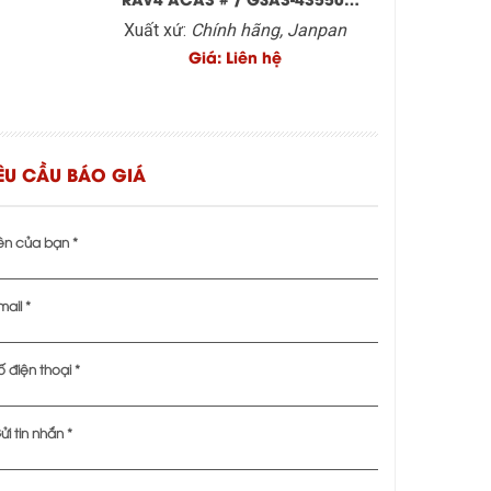
28010/42450-28030
Xuất xứ:
Chính hãng, Janpan
Giá: Liên hệ
ÊU CẦU BÁO GIÁ
ên của bạn *
mail *
ố điện thoại *
ửi tin nhắn *