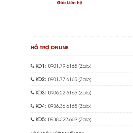
Giá: Liên hệ
HỖ TRỢ ONLINE
KD1:
0901.79.6165 (
Zalo
)
KD2:
0901.77.6165 (
Zalo
)
KD3:
0906.22.6165 (
Zalo
)
KD4:
0936.36.6165 (
Zalo
)
KD5:
0938.322.669 (
Zalo
)
ototrankha@gmail.com