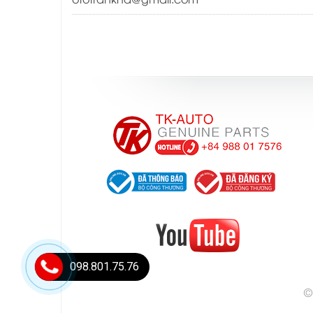
098.801.75.76
©