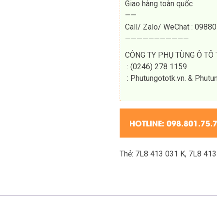
Giao hàng toàn quốc
——
Call/ Zalo/ WeChat : 098
———————————
CÔNG TY PHỤ TÙNG Ô TÔ 
: (0246) 278 1159
: Phutungototk.vn. & Phutu
HOTLINE:
098.801.75.
Thẻ:
7L8 413 031 K
,
7L8 413