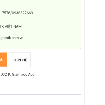
8017576/0938322669
TK VIỆT NAM
ngototk.com.vn
76
LIÊN HỆ
 032 K
,
Giảm xóc Audi