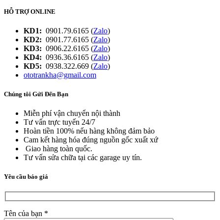
HỖ TRỢ ONLINE
KD1:
0901.79.6165 (
Zalo
)
KD2:
0901.77.6165 (
Zalo
)
KD3:
0906.22.6165 (
Zalo
)
KD4:
0936.36.6165 (
Zalo
)
KD5:
0938.322.669 (
Zalo
)
ototrankha@gmail.com
Chúng tôi Gửi Đến Bạn
Miễn phí vận chuyển nội thành
Tư vấn trực tuyến 24/7
Hoàn tiền 100% nếu hàng không đảm bảo
Cam kết hàng hóa đúng nguồn gốc xuất xứ
Giao hàng toàn quốc.
Tư vấn sửa chữa tại các garage uy tín.
Yêu cầu báo giá
Tên của bạn *