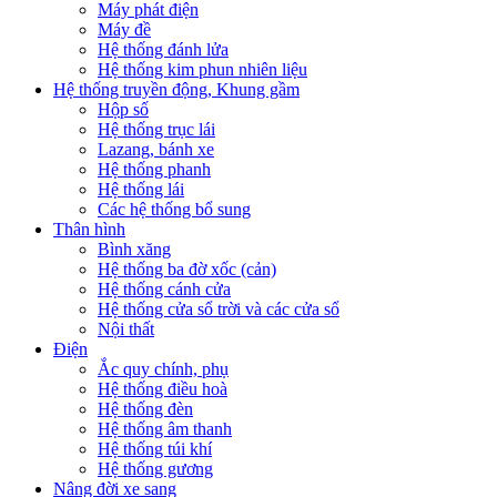
Máy phát điện
Máy đề
Hệ thống đánh lửa
Hệ thống kim phun nhiên liệu
Hệ thống truyền động, Khung gầm
Hộp số
Hệ thống trục lái
Lazang, bánh xe
Hệ thống phanh
Hệ thống lái
Các hệ thống bổ sung
Thân hình
Bình xăng
Hệ thống ba đờ xốc (cản)
Hệ thống cánh cửa
Hệ thống cửa sổ trời và các cửa sổ
Nội thất
Điện
Ắc quy chính, phụ
Hệ thống điều hoà
Hệ thống đèn
Hệ thống âm thanh
Hệ thống túi khí
Hệ thống gương
Nâng đời xe sang