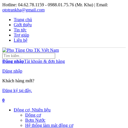
Hotline:
04.62.78.1159 - 0988.01.75.76 (Mr. Kha)
| Email:
ototrankha@gmail.com
Trang chủ
Giới thiệu
Tin tức
Trợ giúp
Liên hệ
Đăng nhập
Tài khoản & đơn hàng
Đăng nhập
Khách hàng mới?
Đăng ký tại đây.
0
Động cơ, Nhiên liệu
Động cơ
Bơm Nước
Hệ thống làm mát động cơ