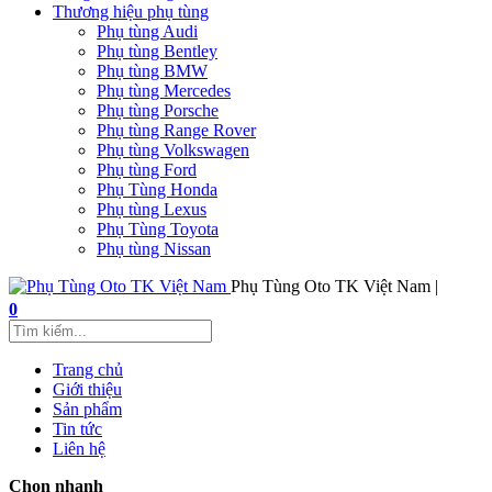
Thương hiệu phụ tùng
Phụ tùng Audi
Phụ tùng Bentley
Phụ tùng BMW
Phụ tùng Mercedes
Phụ tùng Porsche
Phụ tùng Range Rover
Phụ tùng Volkswagen
Phụ tùng Ford
Phụ Tùng Honda
Phụ tùng Lexus
Phụ Tùng Toyota
Phụ tùng Nissan
Phụ Tùng Oto TK Việt Nam |
0
Trang chủ
Giới thiệu
Sản phẩm
Tin tức
Liên hệ
Chọn nhanh