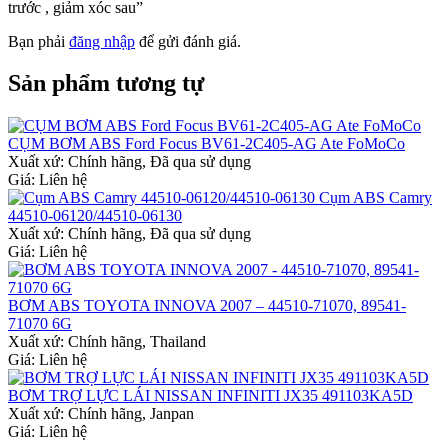
trước , giảm xóc sau”
Bạn phải
đăng nhập
để gửi đánh giá.
Sản phẩm tương tự
CỤM BƠM ABS Ford Focus BV61-2C405-AG Ate FoMoCo
Xuất xứ:
Chính hãng, Đã qua sử dụng
Giá: Liên hệ
Cụm ABS Camry
44510-06120/44510-06130
Xuất xứ:
Chính hãng, Đã qua sử dụng
Giá: Liên hệ
BƠM ABS TOYOTA INNOVA 2007 – 44510-71070, 89541-
71070 6G
Xuất xứ:
Chính hãng, Thailand
Giá: Liên hệ
BƠM TRỢ LỰC LÁI NISSAN INFINITI JX35 491103KA5D
Xuất xứ:
Chính hãng, Janpan
Giá: Liên hệ