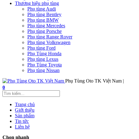
Thương hiệu phụ tùng
Phụ tùng Audi
Phụ tùng Bentley
Phụ tùng BMW
Phụ tùng Mercedes
Phụ tùng Porsche
Phụ tùng Range Rover
Phụ tùng Volkswagen
Phụ tùng Ford
Phụ Tùng Honda
Phụ tùng Lexus
Phụ Tùng Toyota
Phụ tùng Nissan
Phụ Tùng Oto TK Việt Nam |
0
Trang chủ
Giới thiệu
Sản phẩm
Tin tức
Liên hệ
Chọn nhanh