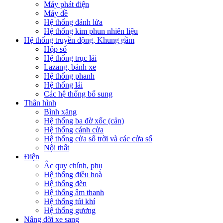
Máy phát điện
Máy đề
Hệ thống đánh lửa
Hệ thống kim phun nhiên liệu
Hệ thống truyền động, Khung gầm
Hộp số
Hệ thống trục lái
Lazang, bánh xe
Hệ thống phanh
Hệ thống lái
Các hệ thống bổ sung
Thân hình
Bình xăng
Hệ thống ba đờ xốc (cản)
Hệ thống cánh cửa
Hệ thống cửa sổ trời và các cửa sổ
Nội thất
Điện
Ắc quy chính, phụ
Hệ thống điều hoà
Hệ thống đèn
Hệ thống âm thanh
Hệ thống túi khí
Hệ thống gương
Nâng đời xe sang