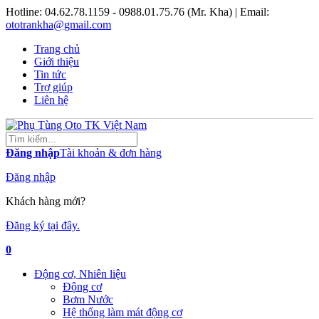
Hotline:
04.62.78.1159 - 0988.01.75.76 (Mr. Kha)
| Email:
ototrankha@gmail.com
Trang chủ
Giới thiệu
Tin tức
Trợ giúp
Liên hệ
Đăng nhập
Tài khoản & đơn hàng
Đăng nhập
Khách hàng mới?
Đăng ký tại đây.
0
Động cơ, Nhiên liệu
Động cơ
Bơm Nước
Hệ thống làm mát động cơ