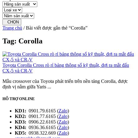
CHỌN
Trang chủ
/ Bài viết được gắn thẻ “Corolla”
Tag: Corolla
Toyota Corolla Cross rò rỉ bảng thông số kỹ thuật, đợi ra mắt đấu
CX-5 và CR-V
Mẫu crossover của Toyota phát triển trên nền tảng Corolla, được
định vị nằm giữa Yaris ...
HỖ TRỢ ONLINE
KD1:
0901.79.6165 (
Zalo
)
KD2:
0901.77.6165 (
Zalo
)
KD3:
0906.22.6165 (
Zalo
)
KD4:
0936.36.6165 (
Zalo
)
KD5:
0938.322.669 (
Zalo
)