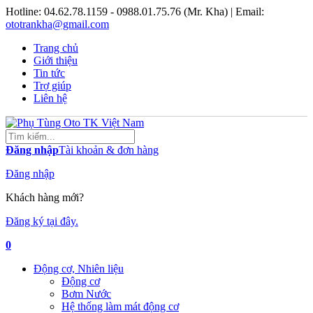
Hotline:
04.62.78.1159 - 0988.01.75.76 (Mr. Kha)
| Email:
ototrankha@gmail.com
Trang chủ
Giới thiệu
Tin tức
Trợ giúp
Liên hệ
Đăng nhập
Tài khoản & đơn hàng
Đăng nhập
Khách hàng mới?
Đăng ký tại đây.
0
Động cơ, Nhiên liệu
Động cơ
Bơm Nước
Hệ thống làm mát động cơ