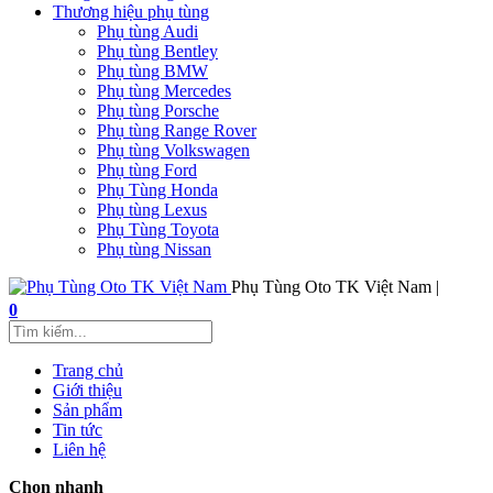
Thương hiệu phụ tùng
Phụ tùng Audi
Phụ tùng Bentley
Phụ tùng BMW
Phụ tùng Mercedes
Phụ tùng Porsche
Phụ tùng Range Rover
Phụ tùng Volkswagen
Phụ tùng Ford
Phụ Tùng Honda
Phụ tùng Lexus
Phụ Tùng Toyota
Phụ tùng Nissan
Phụ Tùng Oto TK Việt Nam |
0
Trang chủ
Giới thiệu
Sản phẩm
Tin tức
Liên hệ
Chọn nhanh