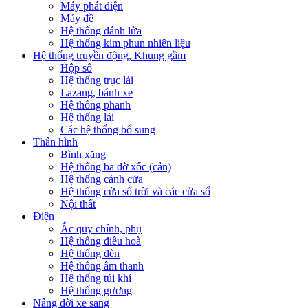
Máy phát điện
Máy đề
Hệ thống đánh lửa
Hệ thống kim phun nhiên liệu
Hệ thống truyền động, Khung gầm
Hộp số
Hệ thống trục lái
Lazang, bánh xe
Hệ thống phanh
Hệ thống lái
Các hệ thống bổ sung
Thân hình
Bình xăng
Hệ thống ba đờ xốc (cản)
Hệ thống cánh cửa
Hệ thống cửa sổ trời và các cửa sổ
Nội thất
Điện
Ắc quy chính, phụ
Hệ thống điều hoà
Hệ thống đèn
Hệ thống âm thanh
Hệ thống túi khí
Hệ thống gương
Nâng đời xe sang