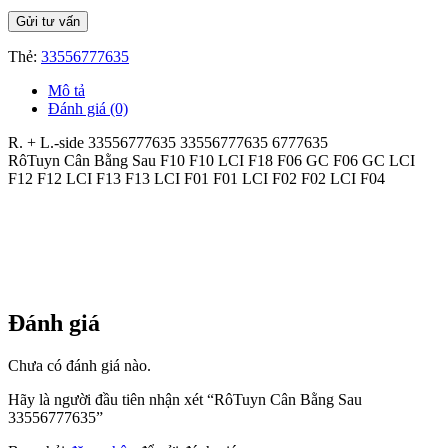
Thẻ:
33556777635
Mô tả
Đánh giá (0)
R. + L.-side 33556777635 33556777635 6777635
RôTuyn Cân Bằng Sau F10 F10 LCI F18 F06 GC F06 GC LCI
F12 F12 LCI F13 F13 LCI F01 F01 LCI F02 F02 LCI F04
Đánh giá
Chưa có đánh giá nào.
Hãy là người đầu tiên nhận xét “RôTuyn Cân Bằng Sau
33556777635”