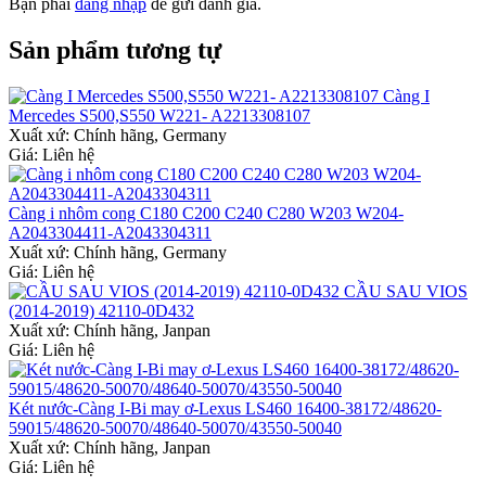
Bạn phải
đăng nhập
để gửi đánh giá.
Sản phẩm tương tự
Càng I
Mercedes S500,S550 W221- A2213308107
Xuất xứ:
Chính hãng, Germany
Giá: Liên hệ
Càng i nhôm cong C180 C200 C240 C280 W203 W204-
A2043304411-A2043304311
Xuất xứ:
Chính hãng, Germany
Giá: Liên hệ
CẦU SAU VIOS
(2014-2019) 42110-0D432
Xuất xứ:
Chính hãng, Janpan
Giá: Liên hệ
Két nước-Càng I-Bi may ơ-Lexus LS460 16400-38172/48620-
59015/48620-50070/48640-50070/43550-50040
Xuất xứ:
Chính hãng, Janpan
Giá: Liên hệ