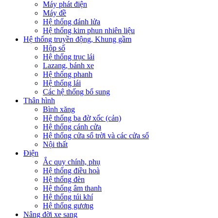
Máy phát điện
Máy đề
Hệ thống đánh lửa
Hệ thống kim phun nhiên liệu
Hệ thống truyền động, Khung gầm
Hộp số
Hệ thống trục lái
Lazang, bánh xe
Hệ thống phanh
Hệ thống lái
Các hệ thống bổ sung
Thân hình
Bình xăng
Hệ thống ba đờ xốc (cản)
Hệ thống cánh cửa
Hệ thống cửa sổ trời và các cửa sổ
Nội thất
Điện
Ắc quy chính, phụ
Hệ thống điều hoà
Hệ thống đèn
Hệ thống âm thanh
Hệ thống túi khí
Hệ thống gương
Nâng đời xe sang