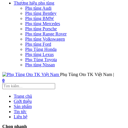
Thương hiệu phụ tùng
Phụ tùng Audi
Phụ tùng Bentley
Phụ tùng BMW
Phụ tùng Mercedes
Phụ tùng Porsche
Phụ tùng Range Rover
Phụ tùng Volkswagen
Phụ tùng Ford
Phụ Tùng Honda
Phụ tùng Lexus
Phụ Tùng Toyota
Phụ tùng Nissan
Phụ Tùng Oto TK Việt Nam |
0
Trang chủ
Giới thiệu
Sản phẩm
Tin tức
Liên hệ
Chọn nhanh