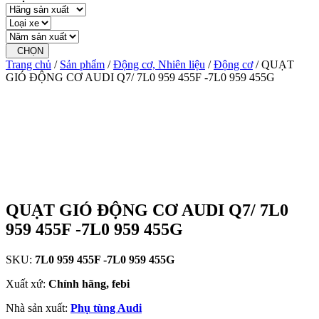
CHỌN
Trang chủ
/
Sản phẩm
/
Động cơ, Nhiên liệu
/
Động cơ
/ QUẠT
GIÓ ĐỘNG CƠ AUDI Q7/ 7L0 959 455F -7L0 959 455G
QUẠT GIÓ ĐỘNG CƠ AUDI Q7/ 7L0
959 455F -7L0 959 455G
SKU:
7L0 959 455F -7L0 959 455G
Xuất xứ:
Chính hãng, febi
Nhà sản xuất:
Phụ tùng Audi