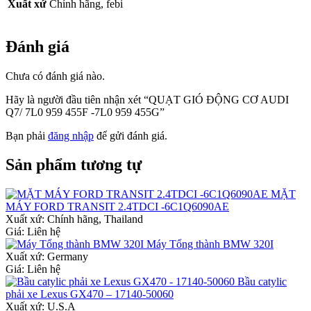
Xuất xứ
Chính hãng, febi
Đánh giá
Chưa có đánh giá nào.
Hãy là người đầu tiên nhận xét “QUẠT GIÓ ĐỘNG CƠ AUDI
Q7/ 7L0 959 455F -7L0 959 455G”
Bạn phải
đăng nhập
để gửi đánh giá.
Sản phẩm tương tự
MẶT
MÁY FORD TRANSIT 2.4TDCI -6C1Q6090AE
Xuất xứ:
Chính hãng, Thailand
Giá: Liên hệ
Máy Tổng thành BMW 320I
Xuất xứ:
Germany
Giá: Liên hệ
Bầu catylic
phải xe Lexus GX470 – 17140-50060
Xuất xứ:
U.S.A