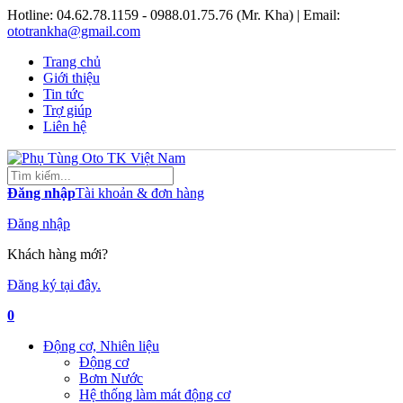
Hotline:
04.62.78.1159 - 0988.01.75.76 (Mr. Kha)
| Email:
ototrankha@gmail.com
Trang chủ
Giới thiệu
Tin tức
Trợ giúp
Liên hệ
Đăng nhập
Tài khoản & đơn hàng
Đăng nhập
Khách hàng mới?
Đăng ký tại đây.
0
Động cơ, Nhiên liệu
Động cơ
Bơm Nước
Hệ thống làm mát động cơ