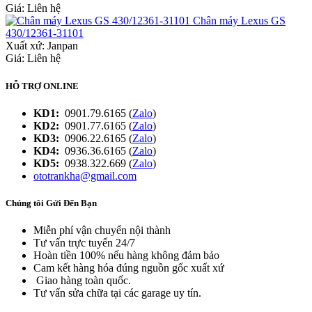
Giá: Liên hệ
Chân máy Lexus GS
430/12361-31101
Xuất xứ:
Janpan
Giá: Liên hệ
HỖ TRỢ ONLINE
KD1:
0901.79.6165 (
Zalo
)
KD2:
0901.77.6165 (
Zalo
)
KD3:
0906.22.6165 (
Zalo
)
KD4:
0936.36.6165 (
Zalo
)
KD5:
0938.322.669 (
Zalo
)
ototrankha@gmail.com
Chúng tôi Gửi Đến Bạn
Miễn phí vận chuyển nội thành
Tư vấn trực tuyến 24/7
Hoàn tiền 100% nếu hàng không đảm bảo
Cam kết hàng hóa đúng nguồn gốc xuất xứ
Giao hàng toàn quốc.
Tư vấn sửa chữa tại các garage uy tín.