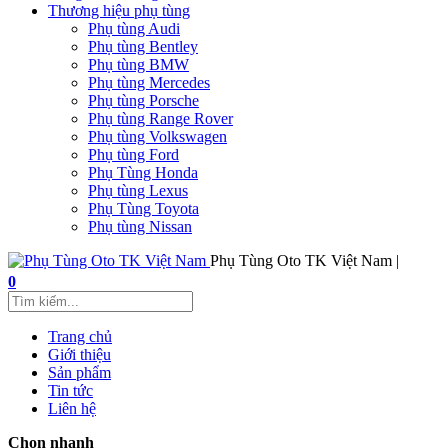
Thương hiệu phụ tùng
Phụ tùng Audi
Phụ tùng Bentley
Phụ tùng BMW
Phụ tùng Mercedes
Phụ tùng Porsche
Phụ tùng Range Rover
Phụ tùng Volkswagen
Phụ tùng Ford
Phụ Tùng Honda
Phụ tùng Lexus
Phụ Tùng Toyota
Phụ tùng Nissan
Phụ Tùng Oto TK Việt Nam |
0
Trang chủ
Giới thiệu
Sản phẩm
Tin tức
Liên hệ
Chọn nhanh