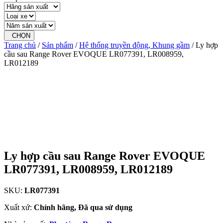
CHỌN
Trang chủ
/
Sản phẩm
/
Hệ thống truyền động, Khung gầm
/ Ly hợp
cầu sau Range Rover EVOQUE LR077391, LR008959,
LR012189
Ly hợp cầu sau Range Rover EVOQUE
LR077391, LR008959, LR012189
SKU:
LR077391
Xuất xứ:
Chính hãng, Đã qua sử dụng