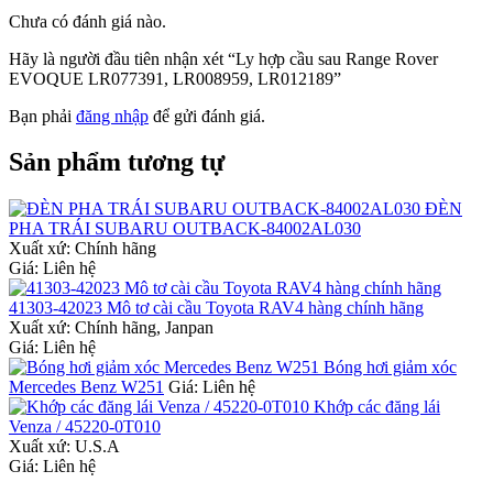
Chưa có đánh giá nào.
Hãy là người đầu tiên nhận xét “Ly hợp cầu sau Range Rover
EVOQUE LR077391, LR008959, LR012189”
Bạn phải
đăng nhập
để gửi đánh giá.
Sản phẩm tương tự
ĐÈN
PHA TRÁI SUBARU OUTBACK-84002AL030
Xuất xứ:
Chính hãng
Giá: Liên hệ
41303-42023 Mô tơ cài cầu Toyota RAV4 hàng chính hãng
Xuất xứ:
Chính hãng, Janpan
Giá: Liên hệ
Bóng hơi giảm xóc
Mercedes Benz W251
Giá: Liên hệ
Khớp các đăng lái
Venza / 45220-0T010
Xuất xứ:
U.S.A
Giá: Liên hệ