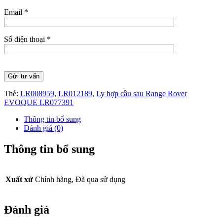
Email *
Số điện thoại *
Thẻ:
LR008959
,
LR012189
,
Ly hợp cầu sau Range Rover
EVOQUE LR077391
Thông tin bổ sung
Đánh giá (0)
Thông tin bổ sung
Xuất xứ
Chính hãng, Đã qua sử dụng
Đánh giá