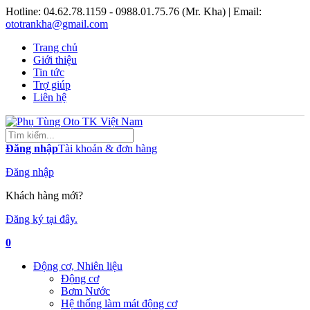
Hotline:
04.62.78.1159 - 0988.01.75.76 (Mr. Kha)
| Email:
ototrankha@gmail.com
Trang chủ
Giới thiệu
Tin tức
Trợ giúp
Liên hệ
Đăng nhập
Tài khoản & đơn hàng
Đăng nhập
Khách hàng mới?
Đăng ký tại đây.
0
Động cơ, Nhiên liệu
Động cơ
Bơm Nước
Hệ thống làm mát động cơ