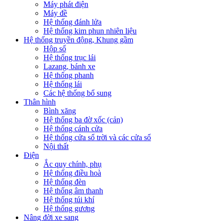
Máy phát điện
Máy đề
Hệ thống đánh lửa
Hệ thống kim phun nhiên liệu
Hệ thống truyền động, Khung gầm
Hộp số
Hệ thống trục lái
Lazang, bánh xe
Hệ thống phanh
Hệ thống lái
Các hệ thống bổ sung
Thân hình
Bình xăng
Hệ thống ba đờ xốc (cản)
Hệ thống cánh cửa
Hệ thống cửa sổ trời và các cửa sổ
Nội thất
Điện
Ắc quy chính, phụ
Hệ thống điều hoà
Hệ thống đèn
Hệ thống âm thanh
Hệ thống túi khí
Hệ thống gương
Nâng đời xe sang