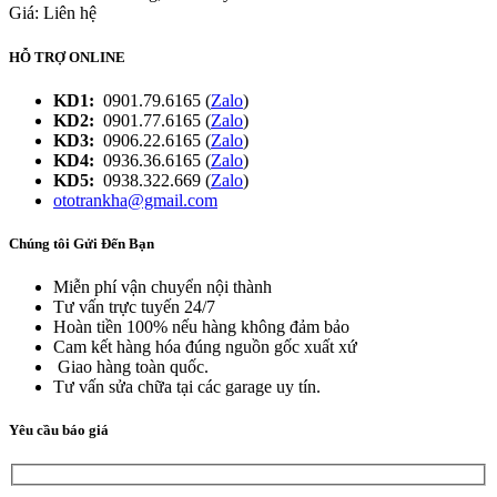
Giá: Liên hệ
HỖ TRỢ ONLINE
KD1:
0901.79.6165 (
Zalo
)
KD2:
0901.77.6165 (
Zalo
)
KD3:
0906.22.6165 (
Zalo
)
KD4:
0936.36.6165 (
Zalo
)
KD5:
0938.322.669 (
Zalo
)
ototrankha@gmail.com
Chúng tôi Gửi Đến Bạn
Miễn phí vận chuyển nội thành
Tư vấn trực tuyến 24/7
Hoàn tiền 100% nếu hàng không đảm bảo
Cam kết hàng hóa đúng nguồn gốc xuất xứ
Giao hàng toàn quốc.
Tư vấn sửa chữa tại các garage uy tín.
Yêu cầu báo giá