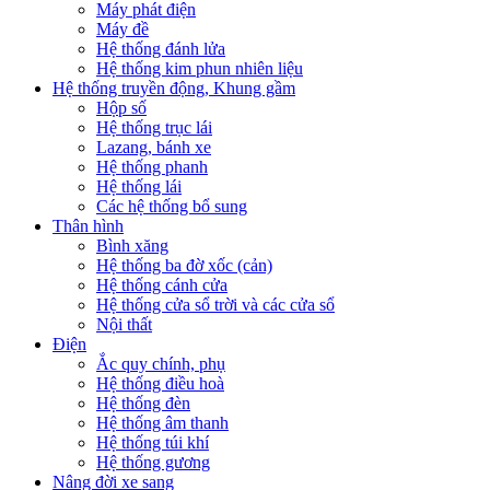
Máy phát điện
Máy đề
Hệ thống đánh lửa
Hệ thống kim phun nhiên liệu
Hệ thống truyền động, Khung gầm
Hộp số
Hệ thống trục lái
Lazang, bánh xe
Hệ thống phanh
Hệ thống lái
Các hệ thống bổ sung
Thân hình
Bình xăng
Hệ thống ba đờ xốc (cản)
Hệ thống cánh cửa
Hệ thống cửa sổ trời và các cửa sổ
Nội thất
Điện
Ắc quy chính, phụ
Hệ thống điều hoà
Hệ thống đèn
Hệ thống âm thanh
Hệ thống túi khí
Hệ thống gương
Nâng đời xe sang