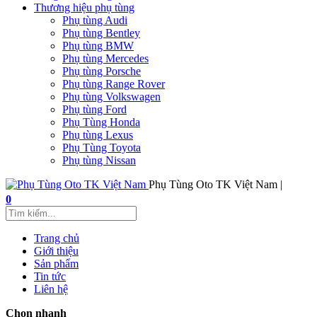
Thương hiệu phụ tùng
Phụ tùng Audi
Phụ tùng Bentley
Phụ tùng BMW
Phụ tùng Mercedes
Phụ tùng Porsche
Phụ tùng Range Rover
Phụ tùng Volkswagen
Phụ tùng Ford
Phụ Tùng Honda
Phụ tùng Lexus
Phụ Tùng Toyota
Phụ tùng Nissan
Phụ Tùng Oto TK Việt Nam |
0
Trang chủ
Giới thiệu
Sản phẩm
Tin tức
Liên hệ
Chọn nhanh