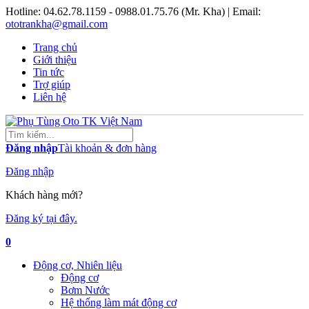
Hotline:
04.62.78.1159 - 0988.01.75.76 (Mr. Kha)
| Email:
ototrankha@gmail.com
Trang chủ
Giới thiệu
Tin tức
Trợ giúp
Liên hệ
Đăng nhập
Tài khoản & đơn hàng
Đăng nhập
Khách hàng mới?
Đăng ký tại đây.
0
Động cơ, Nhiên liệu
Động cơ
Bơm Nước
Hệ thống làm mát động cơ