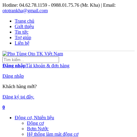
Hotline:
04.62.78.1159 - 0988.01.75.76 (Mr. Kha)
| Email:
ototrankha@gmail.com
Trang chủ
Giới thiệu
Tin tức
Trợ giúp
Liên hệ
Đăng nhập
Tài khoản & đơn hàng
Đăng nhập
Khách hàng mới?
Đăng ký tại đây.
0
Động cơ, Nhiên liệu
Động cơ
Bơm Nước
Hệ thống làm mát động cơ