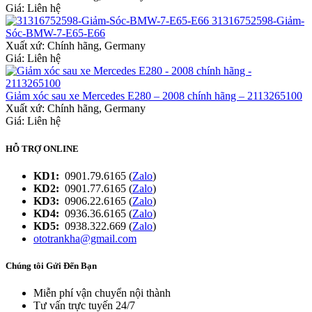
Giá: Liên hệ
31316752598-Giảm-
Sóc-BMW-7-E65-E66
Xuất xứ:
Chính hãng, Germany
Giá: Liên hệ
Giảm xóc sau xe Mercedes E280 – 2008 chính hãng – 2113265100
Xuất xứ:
Chính hãng, Germany
Giá: Liên hệ
HỖ TRỢ ONLINE
KD1:
0901.79.6165 (
Zalo
)
KD2:
0901.77.6165 (
Zalo
)
KD3:
0906.22.6165 (
Zalo
)
KD4:
0936.36.6165 (
Zalo
)
KD5:
0938.322.669 (
Zalo
)
ototrankha@gmail.com
Chúng tôi Gửi Đến Bạn
Miễn phí vận chuyển nội thành
Tư vấn trực tuyến 24/7