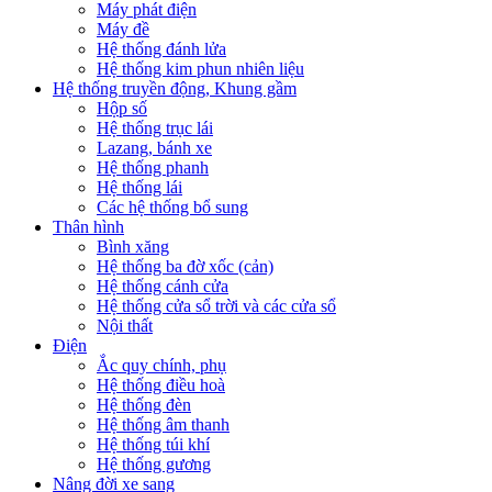
Máy phát điện
Máy đề
Hệ thống đánh lửa
Hệ thống kim phun nhiên liệu
Hệ thống truyền động, Khung gầm
Hộp số
Hệ thống trục lái
Lazang, bánh xe
Hệ thống phanh
Hệ thống lái
Các hệ thống bổ sung
Thân hình
Bình xăng
Hệ thống ba đờ xốc (cản)
Hệ thống cánh cửa
Hệ thống cửa sổ trời và các cửa sổ
Nội thất
Điện
Ắc quy chính, phụ
Hệ thống điều hoà
Hệ thống đèn
Hệ thống âm thanh
Hệ thống túi khí
Hệ thống gương
Nâng đời xe sang