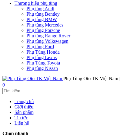
Thương hiệu phụ tùng
Phụ tùng Audi
Phụ tùng Bentley
Phụ tùng BMW
Phụ tùng Mercedes
Phụ tùng Porsche
Phụ tùng Range Rover
Phụ tùng Volkswagen
Phụ tùng Ford
Phụ Tùng Honda
Phụ tùng Lexus
Phụ Tùng Toyota
Phụ tùng Nissan
Phụ Tùng Oto TK Việt Nam |
0
Trang chủ
Giới thiệu
Sản phẩm
Tin tức
Liên hệ
Chọn nhanh