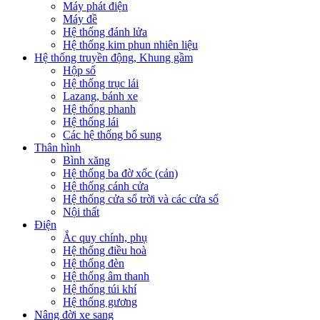
Máy phát điện
Máy đề
Hệ thống đánh lửa
Hệ thống kim phun nhiên liệu
Hệ thống truyền động, Khung gầm
Hộp số
Hệ thống trục lái
Lazang, bánh xe
Hệ thống phanh
Hệ thống lái
Các hệ thống bổ sung
Thân hình
Bình xăng
Hệ thống ba đờ xốc (cản)
Hệ thống cánh cửa
Hệ thống cửa sổ trời và các cửa sổ
Nội thất
Điện
Ắc quy chính, phụ
Hệ thống điều hoà
Hệ thống đèn
Hệ thống âm thanh
Hệ thống túi khí
Hệ thống gương
Nâng đời xe sang