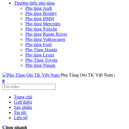
Thương hiệu phụ tùng
Phụ tùng Audi
Phụ tùng Bentley
Phụ tùng BMW
Phụ tùng Mercedes
Phụ tùng Porsche
Phụ tùng Range Rover
Phụ tùng Volkswagen
Phụ tùng Ford
Phụ Tùng Honda
Phụ tùng Lexus
Phụ Tùng Toyota
Phụ tùng Nissan
Phụ Tùng Oto TK Việt Nam |
0
Trang chủ
Giới thiệu
Sản phẩm
Tin tức
Liên hệ
Chọn nhanh