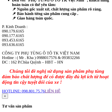
Đến với “PHỤ TÙNG Ô TÔ TK Việt Nam” , khách hàng
hoàn toàn có thể yên tâm:
📌 Nguồn gốc xuất xứ, chất lượng sản phẩm rõ ràng.
📌 Bảo hành từng sản phẩm cung cấp .
📌 Giao hàng toàn quốc.
P. Kinh Doanh :
090.179.6165
090.177.6165
093.453.6165
093.636.6165
CÔNG TY PHỤ TÙNG Ô TÔ TK VIỆT NAM
Hotline : ( Mr . Kha ) 0988017576 & 093832266
ĐC
: 162 P.Chùa Quỳnh – HBT – HN
Chúng tôi đề nghị sử dụng sản phẩm phụ tùng
đảm bảo chất lượng để có được đầy đủ lợi ích từ hoạt
động tin cậy tuyệt đối của xe !
HOTLINE:
098.801.75.76
LIÊN HỆ
×
Tư vấn sản phẩm