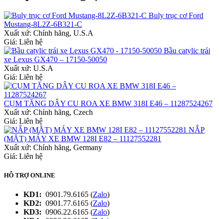
Buly trục cơ Ford
Mustang-8L2Z-6B321-C
Xuất xứ:
Chính hãng, U.S.A
Giá: Liên hệ
Bầu catylic trái
xe Lexus GX470 – 17150-50050
Xuất xứ:
U.S.A
Giá: Liên hệ
CỤM TĂNG DÂY CU ROA XE BMW 318I E46 – 11287524267
Xuất xứ:
Chính hãng, Czech
Giá: Liên hệ
NẮP
(MẶT) MÁY XE BMW 128I E82 – 11127552281
Xuất xứ:
Chính hãng, Germany
Giá: Liên hệ
HỖ TRỢ ONLINE
KD1:
0901.79.6165 (
Zalo
)
KD2:
0901.77.6165 (
Zalo
)
KD3:
0906.22.6165 (
Zalo
)