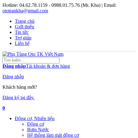
Hotline:
04.62.78.1159 - 0988.01.75.76 (Mr. Kha)
| Email:
ototrankha@gmail.com
Trang chủ
Giới thiệu
Tin tức
Trợ giúp
Liên hệ
Đăng nhập
Tài khoản & đơn hàng
Đăng nhập
Khách hàng mới?
Đăng ký tại đây.
0
Động cơ, Nhiên liệu
Động cơ
Bơm Nước
Hệ thống làm mát động cơ