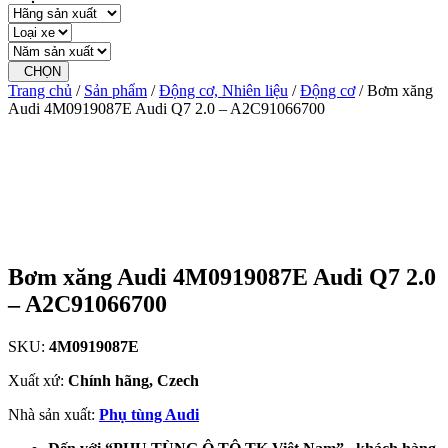
CHỌN
Trang chủ
/
Sản phẩm
/
Động cơ, Nhiên liệu
/
Động cơ
/ Bơm xăng
Audi 4M0919087E Audi Q7 2.0 – A2C91066700
Bơm xăng Audi 4M0919087E Audi Q7 2.0
– A2C91066700
SKU:
4M0919087E
Xuất xứ:
Chính hãng, Czech
Nhà sản xuất:
Phụ tùng Audi