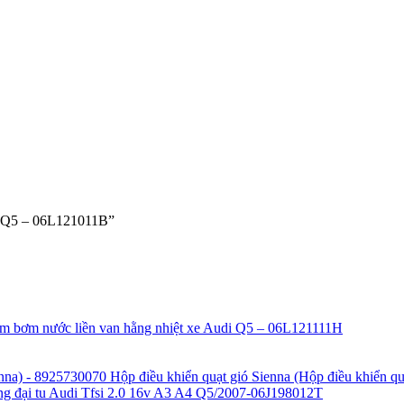
6, Q5 – 06L121011B”
m bơm nước liền van hằng nhiệt xe Audi Q5 – 06L121111H
Hộp điều khiển quạt gió Sienna (Hộp điều khiển q
g đại tu Audi Tfsi 2.0 16v A3 A4 Q5/2007-06J198012T