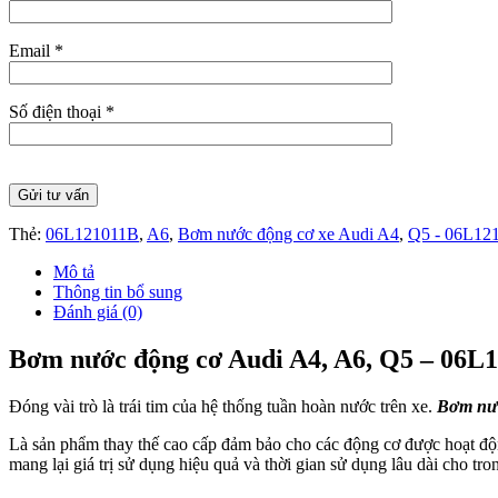
Email *
Số điện thoại *
Thẻ:
06L121011B
,
A6
,
Bơm nước động cơ xe Audi A4
,
Q5 - 06L12
Mô tả
Thông tin bổ sung
Đánh giá (0)
Bơm nước động cơ Audi A4, A6, Q5 – 06L1
Đóng vài trò là trái tim của hệ thống tuần hoàn nước trên xe.
Bơm nướ
Là sản phẩm thay thế cao cấp đảm bảo cho các động cơ được hoạt đ
mang lại giá trị sử dụng hiệu quả và thời gian sử dụng lâu dài cho tro