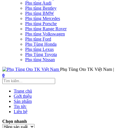
Phụ tùng Audi
Phụ tùng Bentley
Phụ tùng BMW
Phụ tùng Mercedes
Phụ tùng Porsche
Phụ tùng Range Rover
Phụ tùng Volkswagen
Phụ tùng Ford
Phụ Tùng Honda
Phụ tùng Lexus
Phụ Tùng Toyota
Phụ tùng Nissan
Phụ Tùng Oto TK Việt Nam |
0
Trang chủ
Giới thiệu
Sản phẩm
Tin tức
Liên hệ
Chọn nhanh