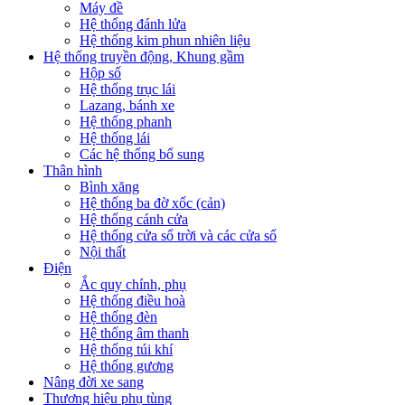
Máy đề
Hệ thống đánh lửa
Hệ thống kim phun nhiên liệu
Hệ thống truyền động, Khung gầm
Hộp số
Hệ thống trục lái
Lazang, bánh xe
Hệ thống phanh
Hệ thống lái
Các hệ thống bổ sung
Thân hình
Bình xăng
Hệ thống ba đờ xốc (cản)
Hệ thống cánh cửa
Hệ thống cửa sổ trời và các cửa sổ
Nội thất
Điện
Ắc quy chính, phụ
Hệ thống điều hoà
Hệ thống đèn
Hệ thống âm thanh
Hệ thống túi khí
Hệ thống gương
Nâng đời xe sang
Thương hiệu phụ tùng