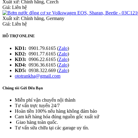
Xuất xứ:
Chính hãng, Czech
Giá: Liên hệ
Xuất xứ:
Chính hãng, Germany
Giá: Liên hệ
HỖ TRỢ ONLINE
KD1:
0901.79.6165 (
Zalo
)
KD2:
0901.77.6165 (
Zalo
)
KD3:
0906.22.6165 (
Zalo
)
KD4:
0936.36.6165 (
Zalo
)
KD5:
0938.322.669 (
Zalo
)
ototrankha@gmail.com
Chúng tôi Gửi Đến Bạn
Miễn phí vận chuyển nội thành
Tư vấn trực tuyến 24/7
Hoàn tiền 100% nếu hàng không đảm bảo
Cam kết hàng hóa đúng nguồn gốc xuất xứ
Giao hàng toàn quốc.
Tư vấn sửa chữa tại các garage uy tín.