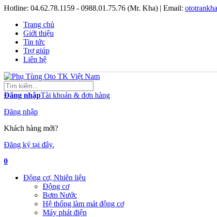
Hotline:
04.62.78.1159 - 0988.01.75.76 (Mr. Kha)
| Email:
ototrank
Trang chủ
Giới thiệu
Tin tức
Trợ giúp
Liên hệ
Đăng nhập
Tài khoản & đơn hàng
Đăng nhập
Khách hàng mới?
Đăng ký tại đây.
0
Động cơ, Nhiên liệu
Động cơ
Bơm Nước
Hệ thống làm mát động cơ
Máy phát điện