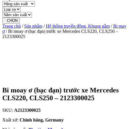
CHỌN
Trang chủ
/
Sản phẩm
/
Hệ thống truyền động, Khung gầm
/
Bi may
ơ
/ Bi moay ơ (bạc đạn) trước xe Mercedes CLS220, CLS250 –
2123300025
Bi moay ơ (bạc đạn) trước xe Mercedes
CLS220, CLS250 – 2123300025
SKU:
A2123300025
Xuất xứ:
Chính hãng, Germany