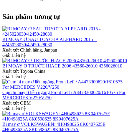
Sản phẩm tương tự
BI MOAY Ơ SAU TOYOTA ALPHARD 2015 –
4245028030/42450-28030
Xuất xứ:
Chính hãng, Janpan
Giá: Liên hệ
BI MOAY Ơ TRƯỚC HIACE 2006 43560-26010 4356026010
Xuất xứ:
Toyota China
Giá: Liên hệ
Cụm bi may ơ liền ngõng Front Left / A4473300620/1610575 For
MERCEDES V220/V250
Xuất xứ:
OEM
Giá: Liên hệ
Bi may ơ VOLKSWAGEN: 4H0498625 8K0407625E
4H0498625A 8K0598625 8K0407625A