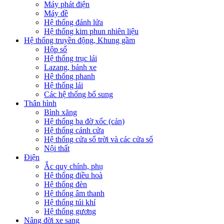
Máy phát điện
Máy đề
Hệ thống đánh lửa
Hệ thống kim phun nhiên liệu
Hệ thống truyền động, Khung gầm
Hộp số
Hệ thống trục lái
Lazang, bánh xe
Hệ thống phanh
Hệ thống lái
Các hệ thống bổ sung
Thân hình
Bình xăng
Hệ thống ba đờ xốc (cản)
Hệ thống cánh cửa
Hệ thống cửa sổ trời và các cửa sổ
Nội thất
Điện
Ắc quy chính, phụ
Hệ thống điều hoà
Hệ thống đèn
Hệ thống âm thanh
Hệ thống túi khí
Hệ thống gương
Nâng đời xe sang