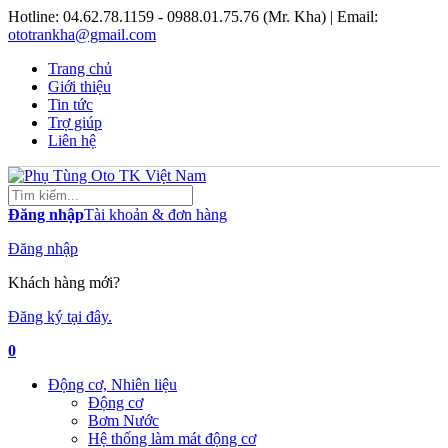
Hotline:
04.62.78.1159 - 0988.01.75.76 (Mr. Kha)
| Email:
ototrankha@gmail.com
Trang chủ
Giới thiệu
Tin tức
Trợ giúp
Liên hệ
Đăng nhập
Tài khoản & đơn hàng
Đăng nhập
Khách hàng mới?
Đăng ký tại đây.
0
Động cơ, Nhiên liệu
Động cơ
Bơm Nước
Hệ thống làm mát động cơ