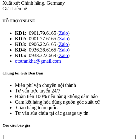
Xuất xứ:
Chính hãng, Germany
Giá: Liên hệ
HỖ TRỢ ONLINE
KD1:
0901.79.6165 (
Zalo
)
KD2:
0901.77.6165 (
Zalo
)
KD3:
0906.22.6165 (
Zalo
)
KD4:
0936.36.6165 (
Zalo
)
KD5:
0938.322.669 (
Zalo
)
ototrankha@gmail.com
Chúng tôi Gửi Đến Bạn
Miễn phí vận chuyển nội thành
Tư vấn trực tuyến 24/7
Hoàn tiền 100% nếu hàng không đảm bảo
Cam kết hàng hóa đúng nguồn gốc xuất xứ
Giao hàng toàn quốc.
Tư vấn sửa chữa tại các garage uy tín.
Yêu cầu báo giá