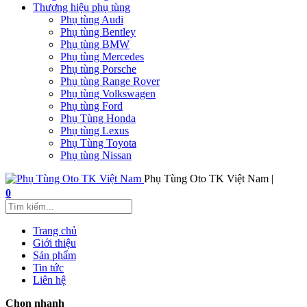
Thương hiệu phụ tùng
Phụ tùng Audi
Phụ tùng Bentley
Phụ tùng BMW
Phụ tùng Mercedes
Phụ tùng Porsche
Phụ tùng Range Rover
Phụ tùng Volkswagen
Phụ tùng Ford
Phụ Tùng Honda
Phụ tùng Lexus
Phụ Tùng Toyota
Phụ tùng Nissan
Phụ Tùng Oto TK Việt Nam |
0
Trang chủ
Giới thiệu
Sản phẩm
Tin tức
Liên hệ
Chọn nhanh