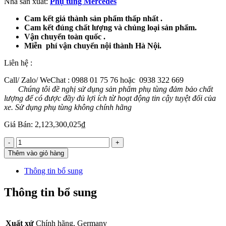
Nhà sản xuất:
Phụ tùng Mercedes
Cam kết giá thành sản phẩm thấp nhất .
Cam kết đúng chất lượng và chủng loại sản phẩm.
Vận chuyển toàn quốc .
Miễn phí vận chuyển nội thành Hà Nội.
Liên hệ :
Call/ Zalo/ WeChat : 0988 01 75 76 hoặc 0938 322 669
Chúng tôi đề nghị sử dụng sản phẩm phụ tùng đảm bảo chất
lượng để có được đầy đủ lợi ích từ hoạt động tin cậy tuyệt đối của
xe. Sử dụng phụ tùng không chính hãng
Giá Bán:
2,123,300,025
₫
Số
-
+
lượng
Thêm vào giỏ hàng
Thông tin bổ sung
Thông tin bổ sung
Xuất xứ
Chính hãng, Germany