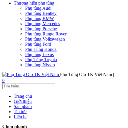
Thương hiệu phụ tùng
Phụ tùng Audi
Phụ tùng Bentley
Phụ tùng BMW
Phụ tùng Mercedes
Phụ tùng Porsche
Phụ tùng Range Rover
Phụ tùng Volkswagen
Phụ tùng Ford
Phụ Tùng Honda
Phụ tùng Lexus
Phụ Tùng Toyota
Phụ tùng Nissan
Phụ Tùng Oto TK Việt Nam |
0
Trang chủ
Giới thiệu
Sản phẩm
Tin tức
Liên hệ
Chọn nhanh