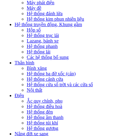
Máy phát điện
Máy đề
Hệ thống đánh lửa
Hệ thống kim phun nhiên liệu
Hệ thống truyền động, Khung gầm
Hộp số
Hệ thống trục lái
Lazang, bánh xe
Hệ thống phanh
Hệ thống lái
Các hệ thống bổ sung
Thân hình
Bình xăng
Hệ thống ba đờ xốc (cản)
Hệ thống cánh cửa
Hệ thống cửa sổ trời và các cửa sổ
Nội thất
Điện
Ắc quy chính, phụ
Hệ thống điều hoà
Hệ thống đèn
Hệ thống âm thanh
Hệ thống túi khí
Hệ thống gương
Nâng đời xe sang