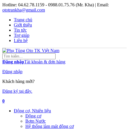
Hotline:
04.62.78.1159 - 0988.01.75.76 (Mr. Kha)
| Email:
ototrankha@gmail.com
Trang chủ
Giới thiệu
Tin tức
Trợ giúp
Liên hệ
Đăng nhập
Tài khoản & đơn hàng
Đăng nhập
Khách hàng mới?
Đăng ký tại đây.
0
Động cơ, Nhiên liệu
Động cơ
Bơm Nước
Hệ thống làm mát động cơ