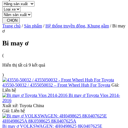
CHỌN
Trang chủ
/
Sản phẩm
/
Hệ thống truyền động, Khung gầm
/ Bi may
ơ
Bi may ơ
(
Hiển thị tất cả 9 kết quả
)
43550-50032 / 4355050032 – Front Wheel Hub For Toyota
Giá:
Liên hệ
Bi may ơ Toyota Vios 2014-
2016
Xuất xứ:
Toyota China
Giá: Liên hệ
Bi may ơ VOLKSWAGEN: 4H0498625 8K0407625E