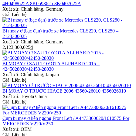
4H0498625A 8K0598625 8K0407625A
Xuất xứ:
Chính hãng, Germany
Giá: Liên hệ
Bi moay ơ (bạc đạn) trước xe Mercedes CLS220, CLS250 –
2123300025
Xuất xứ:
Chính hãng, Germany
2,123,300,025
₫
BI MOAY Ơ SAU TOYOTA ALPHARD 2015 –
4245028030/42450-28030
Xuất xứ:
Chính hãng, Janpan
Giá: Liên hệ
BI MOAY Ơ TRƯỚC HIACE 2006 43560-26010 4356026010
Xuất xứ:
Toyota China
Giá: Liên hệ
Cụm bi may ơ liền ngõng Front Left / A4473300620/1610575 For
MERCEDES V220/V250
Xuất xứ:
OEM
Giá: Liên hệ