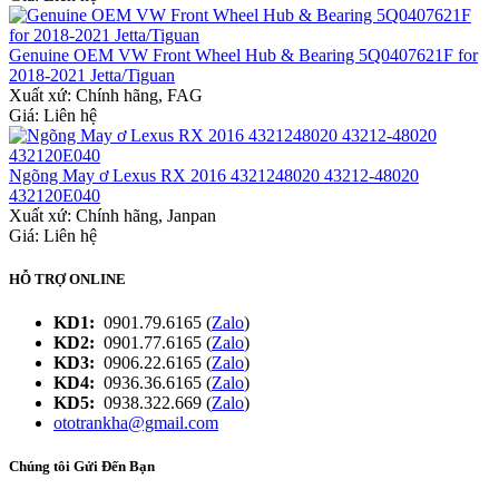
Genuine OEM VW Front Wheel Hub & Bearing 5Q0407621F for
2018-2021 Jetta/Tiguan
Xuất xứ:
Chính hãng, FAG
Giá: Liên hệ
Ngõng May ơ Lexus RX 2016 4321248020 43212-48020
432120E040
Xuất xứ:
Chính hãng, Janpan
Giá: Liên hệ
HỖ TRỢ ONLINE
KD1:
0901.79.6165 (
Zalo
)
KD2:
0901.77.6165 (
Zalo
)
KD3:
0906.22.6165 (
Zalo
)
KD4:
0936.36.6165 (
Zalo
)
KD5:
0938.322.669 (
Zalo
)
ototrankha@gmail.com
Chúng tôi Gửi Đến Bạn