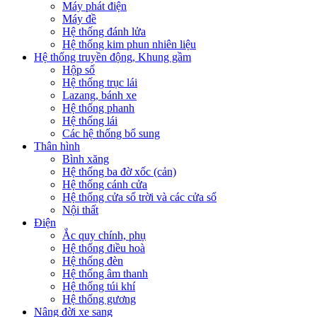
Máy phát điện
Máy đề
Hệ thống đánh lửa
Hệ thống kim phun nhiên liệu
Hệ thống truyền động, Khung gầm
Hộp số
Hệ thống trục lái
Lazang, bánh xe
Hệ thống phanh
Hệ thống lái
Các hệ thống bổ sung
Thân hình
Bình xăng
Hệ thống ba đờ xốc (cản)
Hệ thống cánh cửa
Hệ thống cửa sổ trời và các cửa sổ
Nội thất
Điện
Ắc quy chính, phụ
Hệ thống điều hoà
Hệ thống đèn
Hệ thống âm thanh
Hệ thống túi khí
Hệ thống gương
Nâng đời xe sang