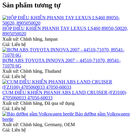
Sản phẩm tương tự
HỘP ĐIỀU KHIỂN PHANH TAY LEXUS LS460 89050-50020,
8905050020
Xuất xứ:
Chính hãng, Janpan
Giá: Liên hệ
BƠM ABS TOYOTA INNOVA 2007 – 44510-71070, 89541-
71070 6G
Xuất xứ:
Chính hãng, Thailand
Giá: Liên hệ
CỤM ĐIỀU KHIỂN PHANH ABS LAND CRUISER (FZJ100)
4705060033 47050-60033
Xuất xứ:
Chính hãng, Đã qua sử dụng
Giá: Liên hệ
Bảo dưỡng gầm Volkswagen
beetle
Xuất xứ:
Chính hãng, Germany, OEM
Giá: Liên hệ