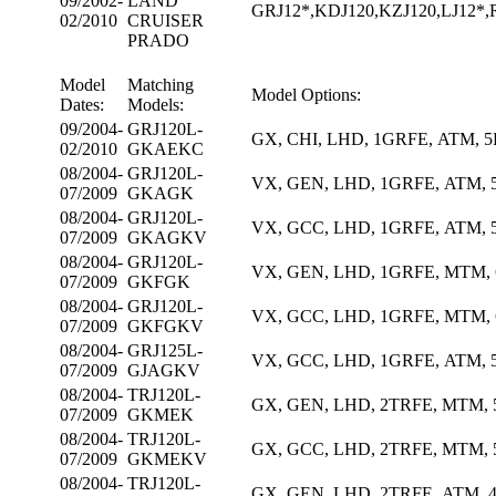
09/2002-
LAND
GRJ12*,KDJ120,KZJ120,LJ12*,
02/2010
CRUISER
PRADO
Model
Matching
Model Options:
Dates:
Models:
09/2004-
GRJ120L-
GX
,
CHI
,
LHD
,
1GRFE
,
ATM
,
5
02/2010
GKAEKC
08/2004-
GRJ120L-
VX
,
GEN
,
LHD
,
1GRFE
,
ATM
,
07/2009
GKAGK
08/2004-
GRJ120L-
VX
,
GCC
,
LHD
,
1GRFE
,
ATM
,
07/2009
GKAGKV
08/2004-
GRJ120L-
VX
,
GEN
,
LHD
,
1GRFE
,
MTM
,
07/2009
GKFGK
08/2004-
GRJ120L-
VX
,
GCC
,
LHD
,
1GRFE
,
MTM
,
07/2009
GKFGKV
08/2004-
GRJ125L-
VX
,
GCC
,
LHD
,
1GRFE
,
ATM
,
07/2009
GJAGKV
08/2004-
TRJ120L-
GX
,
GEN
,
LHD
,
2TRFE
,
MTM
,
07/2009
GKMEK
08/2004-
TRJ120L-
GX
,
GCC
,
LHD
,
2TRFE
,
MTM
,
07/2009
GKMEKV
08/2004-
TRJ120L-
GX
,
GEN
,
LHD
,
2TRFE
,
ATM
,