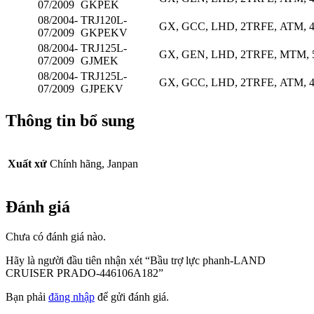
07/2009
GKPEK
08/2004-
TRJ120L-
GX
,
GCC
,
LHD
,
2TRFE
,
ATM
,
07/2009
GKPEKV
08/2004-
TRJ125L-
GX
,
GEN
,
LHD
,
2TRFE
,
MTM
,
07/2009
GJMEK
08/2004-
TRJ125L-
GX
,
GCC
,
LHD
,
2TRFE
,
ATM
,
07/2009
GJPEKV
Thông tin bổ sung
Xuất xứ
Chính hãng, Janpan
Đánh giá
Chưa có đánh giá nào.
Hãy là người đầu tiên nhận xét “Bầu trợ lực phanh-LAND
CRUISER PRADO-446106A182”
Bạn phải
đăng nhập
để gửi đánh giá.