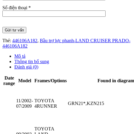
Số điện thoại *
Thẻ:
446106A182
,
Bầu trợ lực phanh-LAND CRUISER PRADO-
446106A182
Mô tả
Thông tin bổ sung
Đánh giá (0)
Date
Model
Frames/Options
Found in diagra
range
11/2002-
TOYOTA
GRN21*,KZN215
07/2009
4RUNNER
TOYOTA