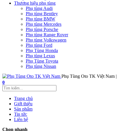
Thương hiệu phụ tùng
Phụ tùng Audi
Phụ tùng Bentley
Phụ tùng BMW
Phụ tùng Mercedes
Phụ tùng Porsche
Phụ tùng Range Rover
Phụ tùng Volkswagen
Phụ tùng Ford
Phụ Tùng Honda
Phụ tùng Lexus
Phụ Tùng Toyota
Phụ tùng Nissan
Phụ Tùng Oto TK Việt Nam |
0
Trang chủ
Giới thiệu
Sản phẩm
Tin tức
Liên hệ
Chọn nhanh