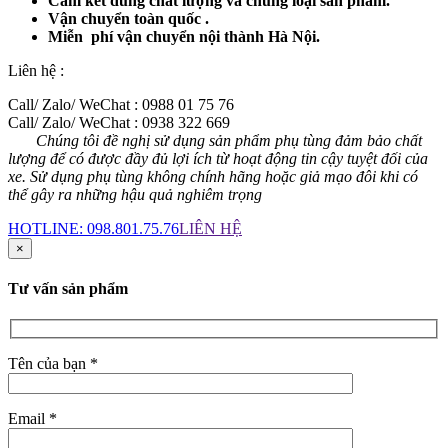
Cam kết đúng chất lượng và chủng loại sản phẩm.
Vận chuyển toàn quốc .
Miễn phí vận chuyển nội thành Hà Nội.
Liên hệ :
Call/ Zalo/ WeChat : 0988 01 75 76
Call/ Zalo/ WeChat : 0938 322 669
Chúng tôi đề nghị sử dụng sản phẩm phụ tùng đảm bảo chất
lượng để có được đầy đủ lợi ích từ hoạt động tin cậy tuyệt đối của
xe. Sử dụng phụ tùng không chính hãng hoặc giả mạo đôi khi có
thể gây ra những hậu quả nghiêm trọng
HOTLINE:
098.801.75.76
LIÊN HỆ
×
Tư vấn sản phẩm
Tên của bạn *
Email *