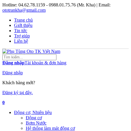
Hotline:
04.62.78.1159 - 0988.01.75.76 (Mr. Kha)
| Email:
ototrankha@gmail.com
Trang chủ
Giới thiệu
Tin tức
Trợ giúp
Liên hệ
Đăng nhập
Tài khoản & đơn hàng
Đăng nhập
Khách hàng mới?
Đăng ký tại đây.
0
Động cơ, Nhiên liệu
Động cơ
Bơm Nước
Hệ thống làm mát động cơ