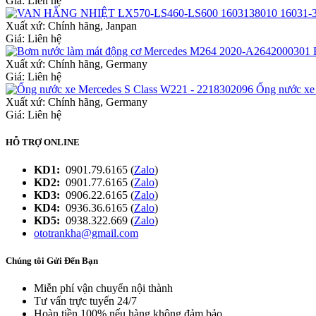
Giá: Liên hệ
Xuất xứ:
Chính hãng, Janpan
Giá: Liên hệ
Xuất xứ:
Chính hãng, Germany
Giá: Liên hệ
Ống nước xe
Xuất xứ:
Chính hãng, Germany
Giá: Liên hệ
HỖ TRỢ ONLINE
KD1:
0901.79.6165 (
Zalo
)
KD2:
0901.77.6165 (
Zalo
)
KD3:
0906.22.6165 (
Zalo
)
KD4:
0936.36.6165 (
Zalo
)
KD5:
0938.322.669 (
Zalo
)
ototrankha@gmail.com
Chúng tôi Gửi Đến Bạn
Miễn phí vận chuyển nội thành
Tư vấn trực tuyến 24/7
Hoàn tiền 100% nếu hàng không đảm bảo