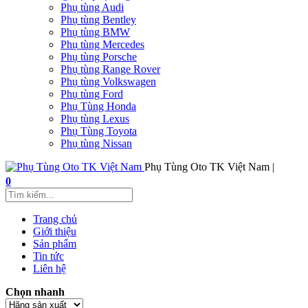
Phụ tùng Audi
Phụ tùng Bentley
Phụ tùng BMW
Phụ tùng Mercedes
Phụ tùng Porsche
Phụ tùng Range Rover
Phụ tùng Volkswagen
Phụ tùng Ford
Phụ Tùng Honda
Phụ tùng Lexus
Phụ Tùng Toyota
Phụ tùng Nissan
Phụ Tùng Oto TK Việt Nam |
0
Trang chủ
Giới thiệu
Sản phẩm
Tin tức
Liên hệ
Chọn nhanh