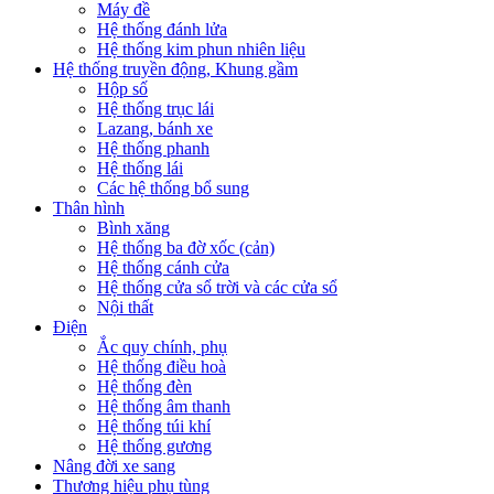
Máy đề
Hệ thống đánh lửa
Hệ thống kim phun nhiên liệu
Hệ thống truyền động, Khung gầm
Hộp số
Hệ thống trục lái
Lazang, bánh xe
Hệ thống phanh
Hệ thống lái
Các hệ thống bổ sung
Thân hình
Bình xăng
Hệ thống ba đờ xốc (cản)
Hệ thống cánh cửa
Hệ thống cửa sổ trời và các cửa sổ
Nội thất
Điện
Ắc quy chính, phụ
Hệ thống điều hoà
Hệ thống đèn
Hệ thống âm thanh
Hệ thống túi khí
Hệ thống gương
Nâng đời xe sang
Thương hiệu phụ tùng