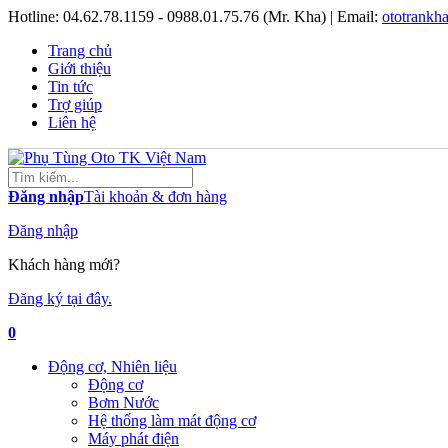
Hotline:
04.62.78.1159 - 0988.01.75.76 (Mr. Kha)
| Email:
ototrank
Trang chủ
Giới thiệu
Tin tức
Trợ giúp
Liên hệ
Đăng nhập
Tài khoản & đơn hàng
Đăng nhập
Khách hàng mới?
Đăng ký tại đây.
0
Động cơ, Nhiên liệu
Động cơ
Bơm Nước
Hệ thống làm mát động cơ
Máy phát điện