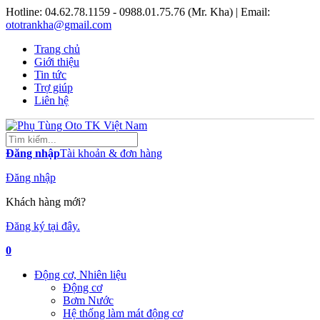
Hotline:
04.62.78.1159 - 0988.01.75.76 (Mr. Kha)
| Email:
ototrankha@gmail.com
Trang chủ
Giới thiệu
Tin tức
Trợ giúp
Liên hệ
Đăng nhập
Tài khoản & đơn hàng
Đăng nhập
Khách hàng mới?
Đăng ký tại đây.
0
Động cơ, Nhiên liệu
Động cơ
Bơm Nước
Hệ thống làm mát động cơ