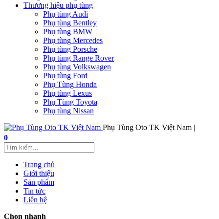
Thương hiệu phụ tùng
Phụ tùng Audi
Phụ tùng Bentley
Phụ tùng BMW
Phụ tùng Mercedes
Phụ tùng Porsche
Phụ tùng Range Rover
Phụ tùng Volkswagen
Phụ tùng Ford
Phụ Tùng Honda
Phụ tùng Lexus
Phụ Tùng Toyota
Phụ tùng Nissan
Phụ Tùng Oto TK Việt Nam |
0
Trang chủ
Giới thiệu
Sản phẩm
Tin tức
Liên hệ
Chọn nhanh