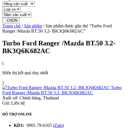
CHỌN
Trang chủ
/
Sản phẩm
/ Sản phẩm được gắn thẻ “Turbo Ford
Ranger /Mazda BT.50 3.2- BK3Q6K682AC”
Turbo Ford Ranger /Mazda BT.50 3.2-
BK3Q6K682AC
(
Hiển thị kết quả duy nhất
)
Turbo
Ford Ranger /Mazda BT.50 3.2- BK3Q6K682AC
Xuất xứ:
Chính hãng, Thailand
Giá: Liên hệ
HỖ TRỢ ONLINE
KD1:
0901.79.6165 (
Zalo
)