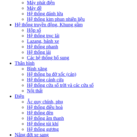
Máy phát điện
Máy đề
Hệ thống đánh lửa
Hệ thống kim phun nhiên liệu
Hệ thống truyền động, Khung gầm
Hộp số
Hệ thống trục lái
Lazang, bánh xe
Hệ thống phanh
Hệ thống lái
Các hệ thống bổ sung
Thân hình
Bình xăng
Hệ thống ba đờ xốc (cản)
Hệ thống cánh cửa
Hệ thống cửa sổ trời và các cửa sổ
Nội thất
Điện
Ắc quy chính, phụ
Hệ thống điều hoà
Hệ thống đèn
Hệ thống âm thanh
Hệ thống túi khí
Hệ thống gương
Nâng đời xe sang