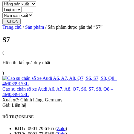
CHỌN
Trang chủ
/
Sản phẩm
/ Sản phẩm được gắn thẻ “S7”
S7
(
Hiển thị kết quả duy nhất
)
Cao su chân số xe Audi A6, A7, A8, Q7, S6, S7, S8, Q8 –
4M0399153L
Xuất xứ:
Chính hãng, Germany
Giá: Liên hệ
HỖ TRỢ ONLINE
KD1:
0901.79.6165 (
Zalo
)
KD2:
0901.77.6165 (
Zalo
)