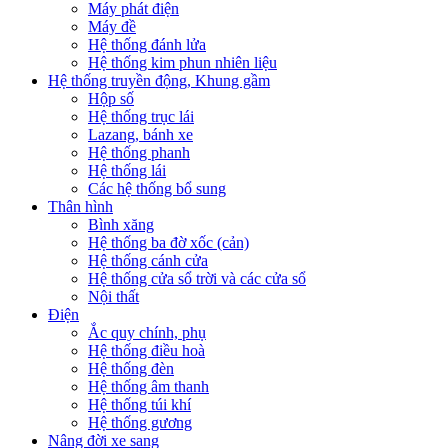
Máy phát điện
Máy đề
Hệ thống đánh lửa
Hệ thống kim phun nhiên liệu
Hệ thống truyền động, Khung gầm
Hộp số
Hệ thống trục lái
Lazang, bánh xe
Hệ thống phanh
Hệ thống lái
Các hệ thống bổ sung
Thân hình
Bình xăng
Hệ thống ba đờ xốc (cản)
Hệ thống cánh cửa
Hệ thống cửa sổ trời và các cửa sổ
Nội thất
Điện
Ắc quy chính, phụ
Hệ thống điều hoà
Hệ thống đèn
Hệ thống âm thanh
Hệ thống túi khí
Hệ thống gương
Nâng đời xe sang