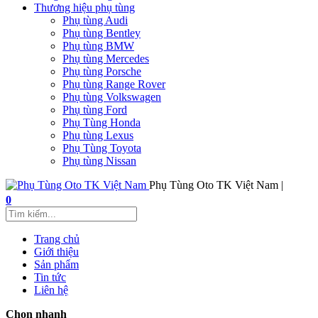
Thương hiệu phụ tùng
Phụ tùng Audi
Phụ tùng Bentley
Phụ tùng BMW
Phụ tùng Mercedes
Phụ tùng Porsche
Phụ tùng Range Rover
Phụ tùng Volkswagen
Phụ tùng Ford
Phụ Tùng Honda
Phụ tùng Lexus
Phụ Tùng Toyota
Phụ tùng Nissan
Phụ Tùng Oto TK Việt Nam |
0
Trang chủ
Giới thiệu
Sản phẩm
Tin tức
Liên hệ
Chọn nhanh