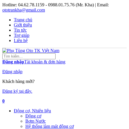
Hotline:
04.62.78.1159 - 0988.01.75.76 (Mr. Kha)
| Email:
ototrankha@gmail.com
Trang chủ
Giới thiệu
Tin tức
Trợ giúp
Liên hệ
Đăng nhập
Tài khoản & đơn hàng
Đăng nhập
Khách hàng mới?
Đăng ký tại đây.
0
Động cơ, Nhiên liệu
Động cơ
Bơm Nước
Hệ thống làm mát động cơ