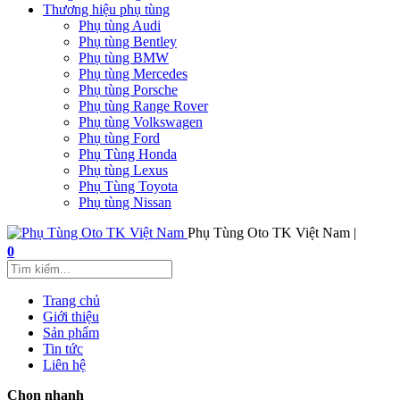
Thương hiệu phụ tùng
Phụ tùng Audi
Phụ tùng Bentley
Phụ tùng BMW
Phụ tùng Mercedes
Phụ tùng Porsche
Phụ tùng Range Rover
Phụ tùng Volkswagen
Phụ tùng Ford
Phụ Tùng Honda
Phụ tùng Lexus
Phụ Tùng Toyota
Phụ tùng Nissan
Phụ Tùng Oto TK Việt Nam |
0
Trang chủ
Giới thiệu
Sản phẩm
Tin tức
Liên hệ
Chọn nhanh