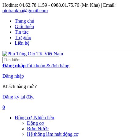
Hotline:
04.62.78.1159 - 0988.01.75.76 (Mr. Kha)
| Email:
ototrankha@gmail.com
Trang chủ
Giới thiệu
Tin tức
Trợ giúp
Liên hệ
Đăng nhập
Tài khoản & đơn hàng
Đăng nhập
Khách hàng mới?
Đăng ký tại đây.
0
Động cơ, Nhiên liệu
Động cơ
Bơm Nước
Hệ thống làm mát động cơ