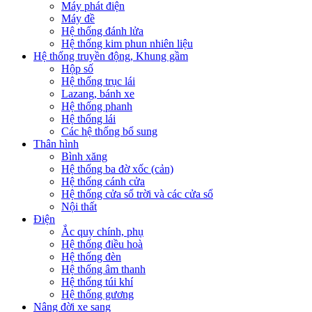
Máy phát điện
Máy đề
Hệ thống đánh lửa
Hệ thống kim phun nhiên liệu
Hệ thống truyền động, Khung gầm
Hộp số
Hệ thống trục lái
Lazang, bánh xe
Hệ thống phanh
Hệ thống lái
Các hệ thống bổ sung
Thân hình
Bình xăng
Hệ thống ba đờ xốc (cản)
Hệ thống cánh cửa
Hệ thống cửa sổ trời và các cửa sổ
Nội thất
Điện
Ắc quy chính, phụ
Hệ thống điều hoà
Hệ thống đèn
Hệ thống âm thanh
Hệ thống túi khí
Hệ thống gương
Nâng đời xe sang