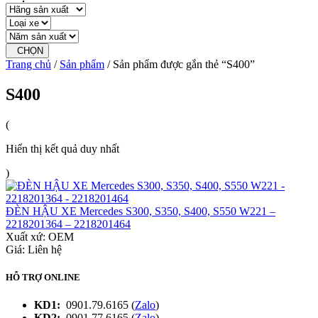
CHỌN
Trang chủ
/
Sản phẩm
/ Sản phẩm được gắn thẻ “S400”
S400
(
Hiển thị kết quả duy nhất
)
ĐÈN HẬU XE Mercedes S300, S350, S400, S550 W221 –
2218201364 – 2218201464
Xuất xứ:
OEM
Giá: Liên hệ
HỖ TRỢ ONLINE
KD1:
0901.79.6165 (
Zalo
)
KD2:
0901.77.6165 (
Zalo
)