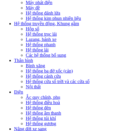
Máy phát điện
Máy đề
Hệ thống đánh lửa
Hệ thống kim phun nhiên liệu
Hệ thống truyền động, Khung gầm
Hộp số
Hệ thống trục lái
Lazang, bánh xe
Hệ thống phanh
Hệ thống lái
Các hệ thống bổ sung
Thân hình
Bình xăng
Hệ thống ba đờ xốc (cản)
Hệ thống cánh cửa
Hệ thống cửa sổ trời và các cửa sổ
Nội thất
Điện
Ắc quy chính, phụ
Hệ thống điều hoà
Hệ thống đèn
Hệ thống âm thanh
Hệ thống túi khí
Hệ thống gương
Nâng đời xe sang