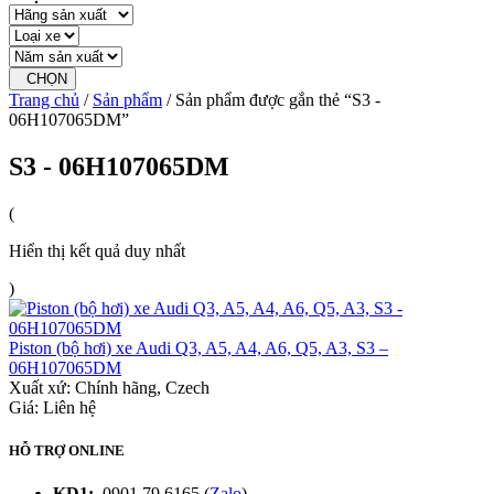
CHỌN
Trang chủ
/
Sản phẩm
/ Sản phẩm được gắn thẻ “S3 -
06H107065DM”
S3 - 06H107065DM
(
Hiển thị kết quả duy nhất
)
Piston (bộ hơi) xe Audi Q3, A5, A4, A6, Q5, A3, S3 –
06H107065DM
Xuất xứ:
Chính hãng, Czech
Giá: Liên hệ
HỖ TRỢ ONLINE
KD1:
0901.79.6165 (
Zalo
)