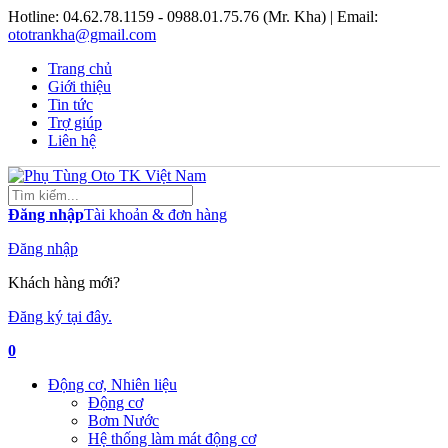
Hotline:
04.62.78.1159 - 0988.01.75.76 (Mr. Kha)
| Email:
ototrankha@gmail.com
Trang chủ
Giới thiệu
Tin tức
Trợ giúp
Liên hệ
Đăng nhập
Tài khoản & đơn hàng
Đăng nhập
Khách hàng mới?
Đăng ký tại đây.
0
Động cơ, Nhiên liệu
Động cơ
Bơm Nước
Hệ thống làm mát động cơ