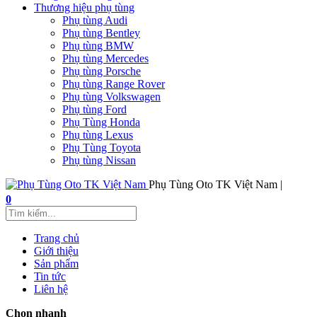
Thương hiệu phụ tùng
Phụ tùng Audi
Phụ tùng Bentley
Phụ tùng BMW
Phụ tùng Mercedes
Phụ tùng Porsche
Phụ tùng Range Rover
Phụ tùng Volkswagen
Phụ tùng Ford
Phụ Tùng Honda
Phụ tùng Lexus
Phụ Tùng Toyota
Phụ tùng Nissan
Phụ Tùng Oto TK Việt Nam |
0
Trang chủ
Giới thiệu
Sản phẩm
Tin tức
Liên hệ
Chọn nhanh