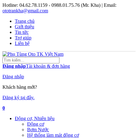
Hotline:
04.62.78.1159 - 0988.01.75.76 (Mr. Kha)
| Email:
ototrankha@gmail.com
Trang chủ
Giới thiệu
Tin tức
Trợ giúp
Liên hệ
Đăng nhập
Tài khoản & đơn hàng
Đăng nhập
Khách hàng mới?
Đăng ký tại đây.
0
Động cơ, Nhiên liệu
Động cơ
Bơm Nước
Hệ thống làm mát động cơ