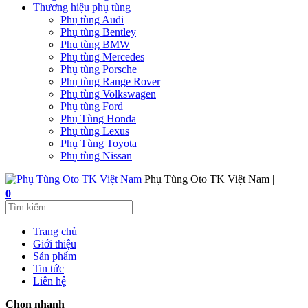
Thương hiệu phụ tùng
Phụ tùng Audi
Phụ tùng Bentley
Phụ tùng BMW
Phụ tùng Mercedes
Phụ tùng Porsche
Phụ tùng Range Rover
Phụ tùng Volkswagen
Phụ tùng Ford
Phụ Tùng Honda
Phụ tùng Lexus
Phụ Tùng Toyota
Phụ tùng Nissan
Phụ Tùng Oto TK Việt Nam |
0
Trang chủ
Giới thiệu
Sản phẩm
Tin tức
Liên hệ
Chọn nhanh