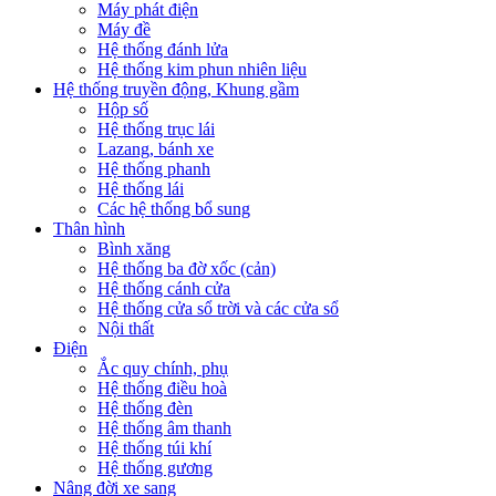
Máy phát điện
Máy đề
Hệ thống đánh lửa
Hệ thống kim phun nhiên liệu
Hệ thống truyền động, Khung gầm
Hộp số
Hệ thống trục lái
Lazang, bánh xe
Hệ thống phanh
Hệ thống lái
Các hệ thống bổ sung
Thân hình
Bình xăng
Hệ thống ba đờ xốc (cản)
Hệ thống cánh cửa
Hệ thống cửa sổ trời và các cửa sổ
Nội thất
Điện
Ắc quy chính, phụ
Hệ thống điều hoà
Hệ thống đèn
Hệ thống âm thanh
Hệ thống túi khí
Hệ thống gương
Nâng đời xe sang