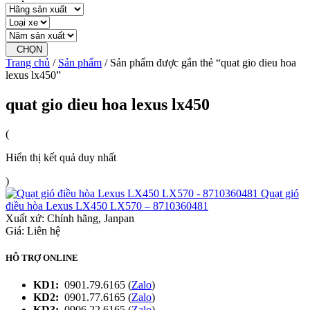
CHỌN
Trang chủ
/
Sản phẩm
/ Sản phẩm được gắn thẻ “quat gio dieu hoa
lexus lx450”
quat gio dieu hoa lexus lx450
(
Hiển thị kết quả duy nhất
)
Quạt gió
điều hòa Lexus LX450 LX570 – 8710360481
Xuất xứ:
Chính hãng, Janpan
Giá: Liên hệ
HỖ TRỢ ONLINE
KD1:
0901.79.6165 (
Zalo
)
KD2:
0901.77.6165 (
Zalo
)
KD3:
0906.22.6165 (
Zalo
)