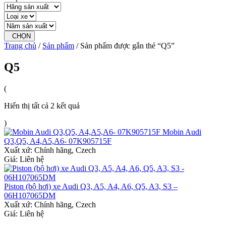
CHỌN
Trang chủ
/
Sản phẩm
/ Sản phẩm được gắn thẻ “Q5”
Q5
(
Hiển thị tất cả 2 kết quả
)
Mobin Audi
Q3,Q5, A4,A5,A6- 07K905715F
Xuất xứ:
Chính hãng, Czech
Giá: Liên hệ
Piston (bộ hơi) xe Audi Q3, A5, A4, A6, Q5, A3, S3 –
06H107065DM
Xuất xứ:
Chính hãng, Czech
Giá: Liên hệ