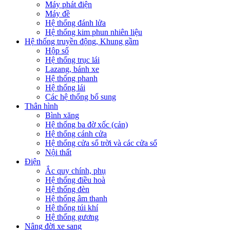
Máy phát điện
Máy đề
Hệ thống đánh lửa
Hệ thống kim phun nhiên liệu
Hệ thống truyền động, Khung gầm
Hộp số
Hệ thống trục lái
Lazang, bánh xe
Hệ thống phanh
Hệ thống lái
Các hệ thống bổ sung
Thân hình
Bình xăng
Hệ thống ba đờ xốc (cản)
Hệ thống cánh cửa
Hệ thống cửa sổ trời và các cửa sổ
Nội thất
Điện
Ắc quy chính, phụ
Hệ thống điều hoà
Hệ thống đèn
Hệ thống âm thanh
Hệ thống túi khí
Hệ thống gương
Nâng đời xe sang