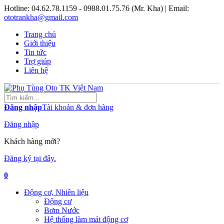
Hotline:
04.62.78.1159 - 0988.01.75.76 (Mr. Kha)
| Email:
ototrankha@gmail.com
Trang chủ
Giới thiệu
Tin tức
Trợ giúp
Liên hệ
Đăng nhập
Tài khoản & đơn hàng
Đăng nhập
Khách hàng mới?
Đăng ký tại đây.
0
Động cơ, Nhiên liệu
Động cơ
Bơm Nước
Hệ thống làm mát động cơ