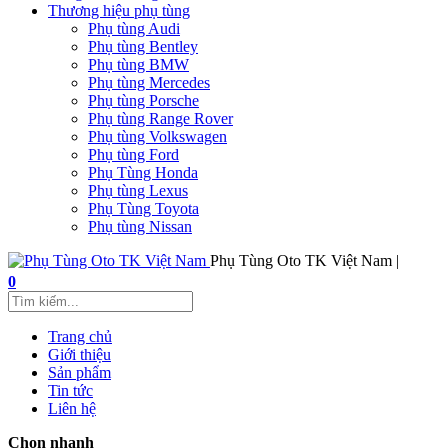
Thương hiệu phụ tùng
Phụ tùng Audi
Phụ tùng Bentley
Phụ tùng BMW
Phụ tùng Mercedes
Phụ tùng Porsche
Phụ tùng Range Rover
Phụ tùng Volkswagen
Phụ tùng Ford
Phụ Tùng Honda
Phụ tùng Lexus
Phụ Tùng Toyota
Phụ tùng Nissan
Phụ Tùng Oto TK Việt Nam |
0
Trang chủ
Giới thiệu
Sản phẩm
Tin tức
Liên hệ
Chọn nhanh