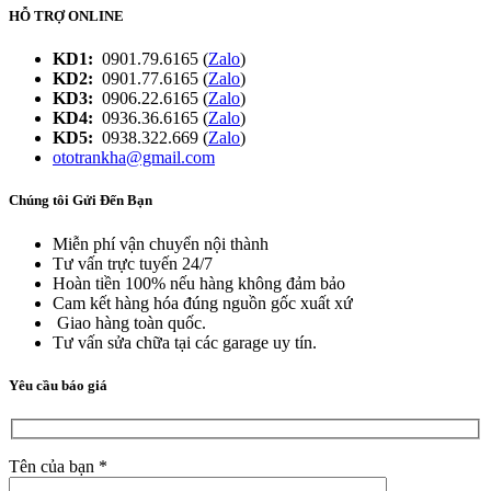
HỖ TRỢ ONLINE
KD1:
0901.79.6165 (
Zalo
)
KD2:
0901.77.6165 (
Zalo
)
KD3:
0906.22.6165 (
Zalo
)
KD4:
0936.36.6165 (
Zalo
)
KD5:
0938.322.669 (
Zalo
)
ototrankha@gmail.com
Chúng tôi Gửi Đến Bạn
Miễn phí vận chuyển nội thành
Tư vấn trực tuyến 24/7
Hoàn tiền 100% nếu hàng không đảm bảo
Cam kết hàng hóa đúng nguồn gốc xuất xứ
Giao hàng toàn quốc.
Tư vấn sửa chữa tại các garage uy tín.
Yêu cầu báo giá
Tên của bạn *