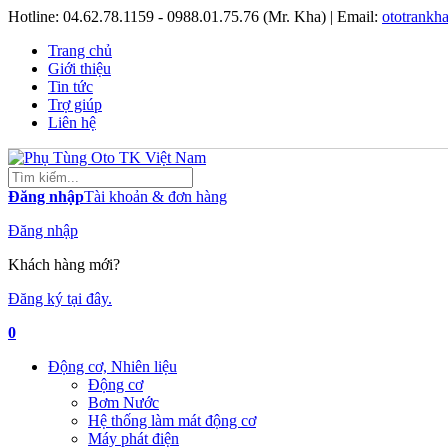
Hotline:
04.62.78.1159 - 0988.01.75.76 (Mr. Kha)
| Email:
ototrank
Trang chủ
Giới thiệu
Tin tức
Trợ giúp
Liên hệ
Đăng nhập
Tài khoản & đơn hàng
Đăng nhập
Khách hàng mới?
Đăng ký tại đây.
0
Động cơ, Nhiên liệu
Động cơ
Bơm Nước
Hệ thống làm mát động cơ
Máy phát điện