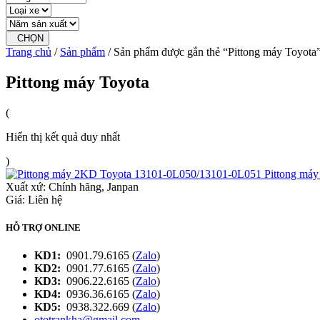
CHỌN
Trang chủ
/
Sản phẩm
/ Sản phẩm được gắn thẻ “Pittong máy Toyota
Pittong máy Toyota
(
Hiển thị kết quả duy nhất
)
Pittong má
Xuất xứ:
Chính hãng, Janpan
Giá: Liên hệ
HỖ TRỢ ONLINE
KD1:
0901.79.6165 (
Zalo
)
KD2:
0901.77.6165 (
Zalo
)
KD3:
0906.22.6165 (
Zalo
)
KD4:
0936.36.6165 (
Zalo
)
KD5:
0938.322.669 (
Zalo
)
ototrankha@gmail.com