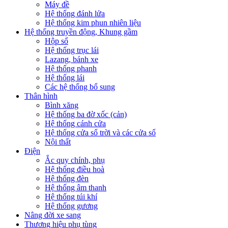
Máy đề
Hệ thống đánh lửa
Hệ thống kim phun nhiên liệu
Hệ thống truyền động, Khung gầm
Hộp số
Hệ thống trục lái
Lazang, bánh xe
Hệ thống phanh
Hệ thống lái
Các hệ thống bổ sung
Thân hình
Bình xăng
Hệ thống ba đờ xốc (cản)
Hệ thống cánh cửa
Hệ thống cửa sổ trời và các cửa sổ
Nội thất
Điện
Ắc quy chính, phụ
Hệ thống điều hoà
Hệ thống đèn
Hệ thống âm thanh
Hệ thống túi khí
Hệ thống gương
Nâng đời xe sang
Thương hiệu phụ tùng