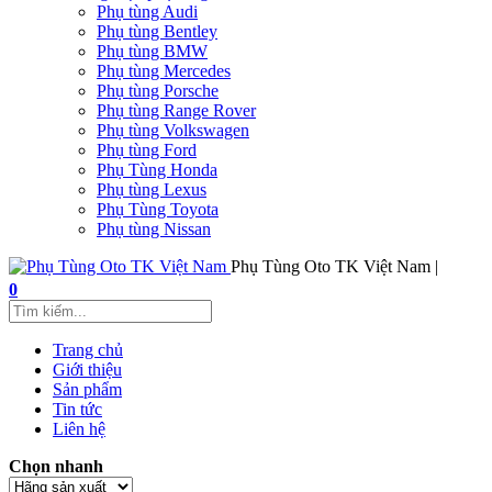
Phụ tùng Audi
Phụ tùng Bentley
Phụ tùng BMW
Phụ tùng Mercedes
Phụ tùng Porsche
Phụ tùng Range Rover
Phụ tùng Volkswagen
Phụ tùng Ford
Phụ Tùng Honda
Phụ tùng Lexus
Phụ Tùng Toyota
Phụ tùng Nissan
Phụ Tùng Oto TK Việt Nam |
0
Trang chủ
Giới thiệu
Sản phẩm
Tin tức
Liên hệ
Chọn nhanh