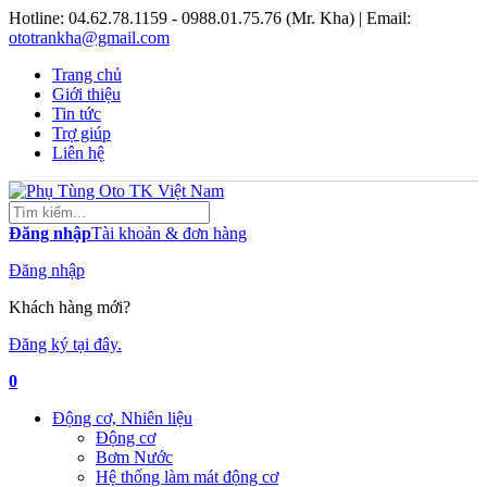
Hotline:
04.62.78.1159 - 0988.01.75.76 (Mr. Kha)
| Email:
ototrankha@gmail.com
Trang chủ
Giới thiệu
Tin tức
Trợ giúp
Liên hệ
Đăng nhập
Tài khoản & đơn hàng
Đăng nhập
Khách hàng mới?
Đăng ký tại đây.
0
Động cơ, Nhiên liệu
Động cơ
Bơm Nước
Hệ thống làm mát động cơ