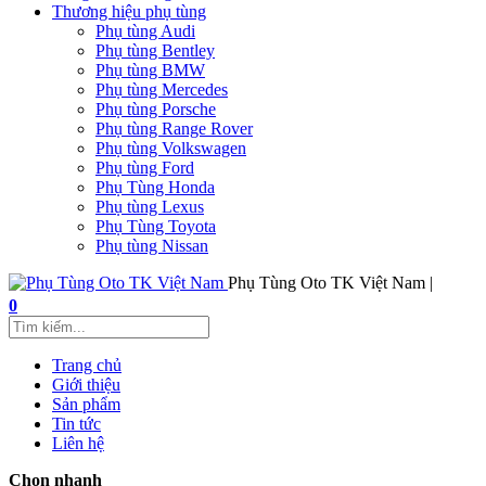
Thương hiệu phụ tùng
Phụ tùng Audi
Phụ tùng Bentley
Phụ tùng BMW
Phụ tùng Mercedes
Phụ tùng Porsche
Phụ tùng Range Rover
Phụ tùng Volkswagen
Phụ tùng Ford
Phụ Tùng Honda
Phụ tùng Lexus
Phụ Tùng Toyota
Phụ tùng Nissan
Phụ Tùng Oto TK Việt Nam |
0
Trang chủ
Giới thiệu
Sản phẩm
Tin tức
Liên hệ
Chọn nhanh