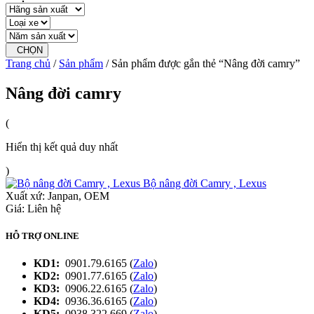
CHỌN
Trang chủ
/
Sản phẩm
/ Sản phẩm được gắn thẻ “Nâng đời camry”
Nâng đời camry
(
Hiển thị kết quả duy nhất
)
Bộ nâng đời Camry , Lexus
Xuất xứ:
Janpan, OEM
Giá: Liên hệ
HỖ TRỢ ONLINE
KD1:
0901.79.6165 (
Zalo
)
KD2:
0901.77.6165 (
Zalo
)
KD3:
0906.22.6165 (
Zalo
)
KD4:
0936.36.6165 (
Zalo
)
KD5:
0938.322.669 (
Zalo
)