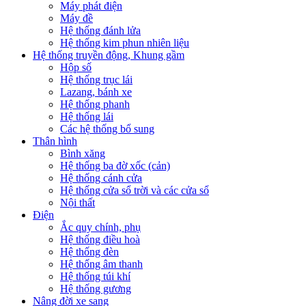
Máy phát điện
Máy đề
Hệ thống đánh lửa
Hệ thống kim phun nhiên liệu
Hệ thống truyền động, Khung gầm
Hộp số
Hệ thống trục lái
Lazang, bánh xe
Hệ thống phanh
Hệ thống lái
Các hệ thống bổ sung
Thân hình
Bình xăng
Hệ thống ba đờ xốc (cản)
Hệ thống cánh cửa
Hệ thống cửa sổ trời và các cửa sổ
Nội thất
Điện
Ắc quy chính, phụ
Hệ thống điều hoà
Hệ thống đèn
Hệ thống âm thanh
Hệ thống túi khí
Hệ thống gương
Nâng đời xe sang