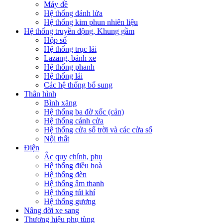
Máy đề
Hệ thống đánh lửa
Hệ thống kim phun nhiên liệu
Hệ thống truyền động, Khung gầm
Hộp số
Hệ thống trục lái
Lazang, bánh xe
Hệ thống phanh
Hệ thống lái
Các hệ thống bổ sung
Thân hình
Bình xăng
Hệ thống ba đờ xốc (cản)
Hệ thống cánh cửa
Hệ thống cửa sổ trời và các cửa sổ
Nội thất
Điện
Ắc quy chính, phụ
Hệ thống điều hoà
Hệ thống đèn
Hệ thống âm thanh
Hệ thống túi khí
Hệ thống gương
Nâng đời xe sang
Thương hiệu phụ tùng