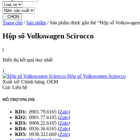
CHỌN
Trang chủ
/
Sản phẩm
/ Sản phẩm được gắn thẻ “Hộp số Volkswagen
Hộp số Volkswagen Scirocco
(
Hiển thị kết quả duy nhất
)
Hộp số Volkswagen Scirocco
Xuất xứ:
Chính hãng, OEM
Giá: Liên hệ
HỖ TRỢ ONLINE
KD1:
0901.79.6165 (
Zalo
)
KD2:
0901.77.6165 (
Zalo
)
KD3:
0906.22.6165 (
Zalo
)
KD4:
0936.36.6165 (
Zalo
)
KD5:
0938.322.669 (
Zalo
)
ototrankha@gmail.com