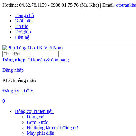
Hotline:
04.62.78.1159 - 0988.01.75.76 (Mr. Kha)
| Email:
ototrank
Trang chủ
Giới thiệu
Tin tức
Trợ giúp
Liên hệ
Đăng nhập
Tài khoản & đơn hàng
Đăng nhập
Khách hàng mới?
Đăng ký tại đây.
0
Động cơ, Nhiên liệu
Động cơ
Bơm Nước
Hệ thống làm mát động cơ
Máy phát điện