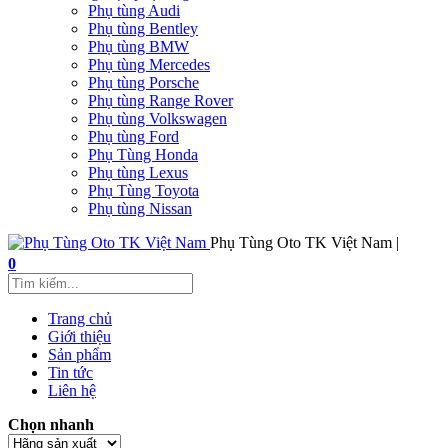
Phụ tùng Audi
Phụ tùng Bentley
Phụ tùng BMW
Phụ tùng Mercedes
Phụ tùng Porsche
Phụ tùng Range Rover
Phụ tùng Volkswagen
Phụ tùng Ford
Phụ Tùng Honda
Phụ tùng Lexus
Phụ Tùng Toyota
Phụ tùng Nissan
Phụ Tùng Oto TK Việt Nam |
0
Trang chủ
Giới thiệu
Sản phẩm
Tin tức
Liên hệ
Chọn nhanh