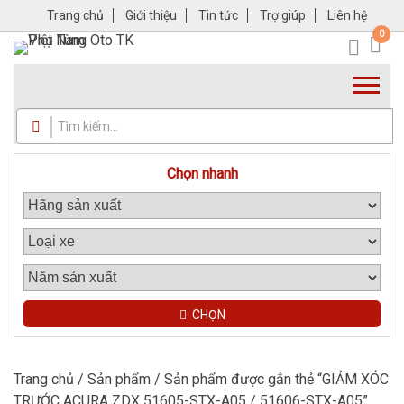
Trang chủ
Giới thiệu
Tin tức
Trợ giúp
Liên hệ
0
Chọn nhanh
CHỌN
Trang chủ
/
Sản phẩm
/ Sản phẩm được gắn thẻ “GIẢM XÓC
TRƯỚC ACURA ZDX 51605-STX-A05 / 51606-STX-A05”