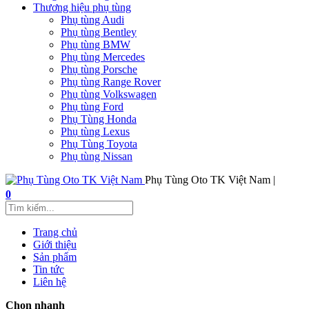
Thương hiệu phụ tùng
Phụ tùng Audi
Phụ tùng Bentley
Phụ tùng BMW
Phụ tùng Mercedes
Phụ tùng Porsche
Phụ tùng Range Rover
Phụ tùng Volkswagen
Phụ tùng Ford
Phụ Tùng Honda
Phụ tùng Lexus
Phụ Tùng Toyota
Phụ tùng Nissan
Phụ Tùng Oto TK Việt Nam |
0
Trang chủ
Giới thiệu
Sản phẩm
Tin tức
Liên hệ
Chọn nhanh