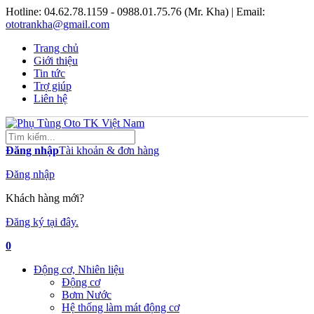
Hotline:
04.62.78.1159 - 0988.01.75.76 (Mr. Kha)
| Email:
ototrankha@gmail.com
Trang chủ
Giới thiệu
Tin tức
Trợ giúp
Liên hệ
Đăng nhập
Tài khoản & đơn hàng
Đăng nhập
Khách hàng mới?
Đăng ký tại đây.
0
Động cơ, Nhiên liệu
Động cơ
Bơm Nước
Hệ thống làm mát động cơ