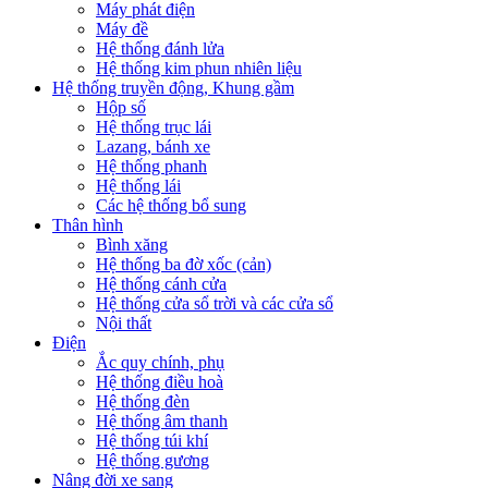
Máy phát điện
Máy đề
Hệ thống đánh lửa
Hệ thống kim phun nhiên liệu
Hệ thống truyền động, Khung gầm
Hộp số
Hệ thống trục lái
Lazang, bánh xe
Hệ thống phanh
Hệ thống lái
Các hệ thống bổ sung
Thân hình
Bình xăng
Hệ thống ba đờ xốc (cản)
Hệ thống cánh cửa
Hệ thống cửa sổ trời và các cửa sổ
Nội thất
Điện
Ắc quy chính, phụ
Hệ thống điều hoà
Hệ thống đèn
Hệ thống âm thanh
Hệ thống túi khí
Hệ thống gương
Nâng đời xe sang