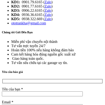
KD1:
0901.79.6165 (
Zalo
)
KD2:
0901.77.6165 (
Zalo
)
KD3:
0906.22.6165 (
Zalo
)
KD4:
0936.36.6165 (
Zalo
)
KD5:
0938.322.669 (
Zalo
)
ototrankha@gmail.com
Chúng tôi Gửi Đến Bạn
Miễn phí vận chuyển nội thành
Tư vấn trực tuyến 24/7
Hoàn tiền 100% nếu hàng không đảm bảo
Cam kết hàng hóa đúng nguồn gốc xuất xứ
Giao hàng toàn quốc.
Tư vấn sửa chữa tại các garage uy tín.
Yêu cầu báo giá
Tên của bạn *
Email *