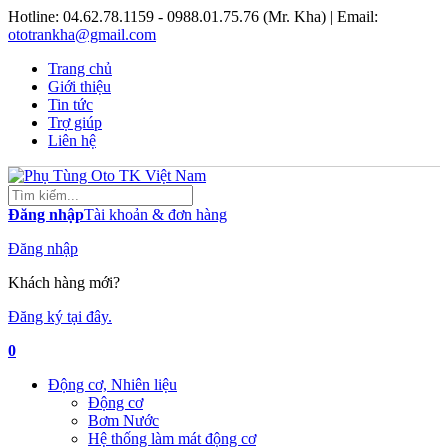
Hotline:
04.62.78.1159 - 0988.01.75.76 (Mr. Kha)
| Email:
ototrankha@gmail.com
Trang chủ
Giới thiệu
Tin tức
Trợ giúp
Liên hệ
Đăng nhập
Tài khoản & đơn hàng
Đăng nhập
Khách hàng mới?
Đăng ký tại đây.
0
Động cơ, Nhiên liệu
Động cơ
Bơm Nước
Hệ thống làm mát động cơ