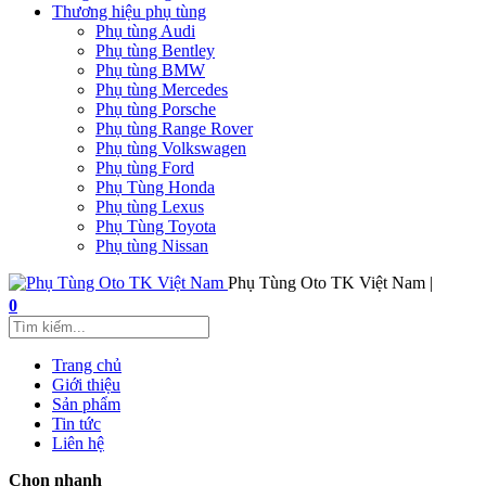
Thương hiệu phụ tùng
Phụ tùng Audi
Phụ tùng Bentley
Phụ tùng BMW
Phụ tùng Mercedes
Phụ tùng Porsche
Phụ tùng Range Rover
Phụ tùng Volkswagen
Phụ tùng Ford
Phụ Tùng Honda
Phụ tùng Lexus
Phụ Tùng Toyota
Phụ tùng Nissan
Phụ Tùng Oto TK Việt Nam |
0
Trang chủ
Giới thiệu
Sản phẩm
Tin tức
Liên hệ
Chọn nhanh