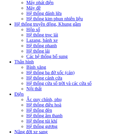
Máy phát điện
Máy đề
Hệ thống đánh lửa
Hệ thống kim phun nhiên liệu
Hệ thống truyền động, Khung gầm
Hộp số
Hệ thống trục lái
Lazang, bánh xe
Hệ thống phanh
Hệ thống lái
Các hệ thống bổ sung
Thân hình
Bình xăng
Hệ thống ba đờ xốc (cản)
Hệ thống cánh cửa
Hệ thống cửa sổ trời và các cửa sổ
Nội thất
Điện
Ắc quy chính, phụ
Hệ thống điều hoà
Hệ thống đèn
Hệ thống âm thanh
Hệ thống túi khí
Hệ thống gương
Nâng đời xe sang