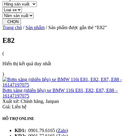
CHỌN
Trang chủ
/
Sản phẩm
/ Sản phẩm được gắn thẻ “E82”
E82
(
Hiển thị kết quả duy nhất
)
Bơm xăng (nhiên liệu) xe BMW 116i E81, E82, E87, E88 –
16147197075
Xuất xứ:
Chính hãng, Janpan
Giá: Liên hệ
HỖ TRỢ ONLINE
KD1:
0901.79.6165 (
Zalo
)
KD2:
0901.77.6165 (
Zalo
)