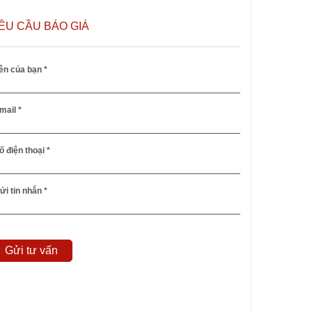
ÊU CẦU BÁO GIÁ
ên của bạn *
mail *
ố điện thoại *
ửi tin nhắn *