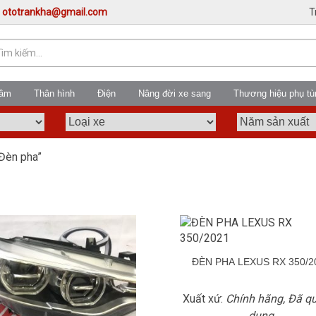
:
ototrankha@gmail.com
T
gầm
Thân hình
Điện
Nâng đời xe sang
Thương hiệu phụ tù
Đèn pha”
ĐÈN PHA LEXUS RX 350/2
Xuất xứ:
Chính hãng, Đã q
dụng