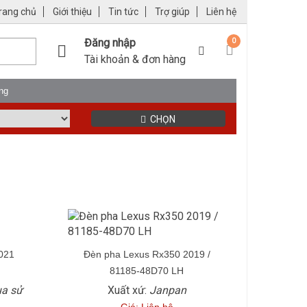
rang chủ
Giới thiệu
Tin tức
Trợ giúp
Liên hệ
Đăng nhập
0
Tài khoản & đơn hàng
ng
CHỌN
021
Đèn pha Lexus Rx350 2019 /
81185-48D70 LH
ua sử
Xuất xứ:
Janpan