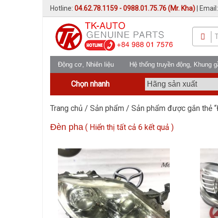
Hotline:
04.62.78.1159 - 0988.01.75.76 (Mr. Kha)
| Email
Động cơ, Nhiên liệu
Hệ thống truyền động, Khung 
Chọn nhanh
Trang chủ
/
Sản phẩm
/ Sản phẩm được gắn thẻ “
Đèn pha
(
Hiển thị tất cả 6 kết quả
)