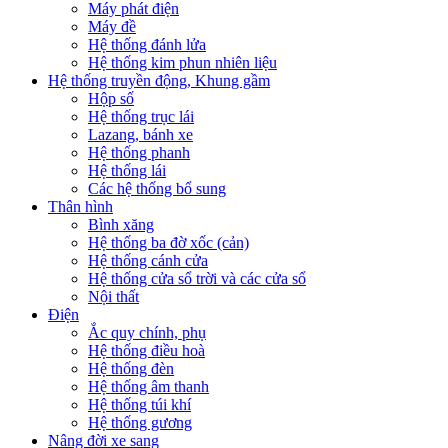
Máy phát điện
Máy đề
Hệ thống đánh lửa
Hệ thống kim phun nhiên liệu
Hệ thống truyền động, Khung gầm
Hộp số
Hệ thống trục lái
Lazang, bánh xe
Hệ thống phanh
Hệ thống lái
Các hệ thống bổ sung
Thân hình
Bình xăng
Hệ thống ba đờ xốc (cản)
Hệ thống cánh cửa
Hệ thống cửa sổ trời và các cửa sổ
Nội thất
Điện
Ắc quy chính, phụ
Hệ thống điều hoà
Hệ thống đèn
Hệ thống âm thanh
Hệ thống túi khí
Hệ thống gương
Nâng đời xe sang