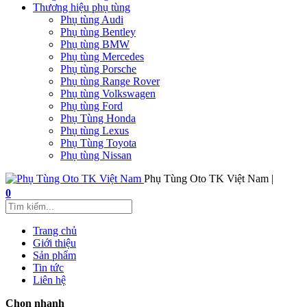
Thương hiệu phụ tùng
Phụ tùng Audi
Phụ tùng Bentley
Phụ tùng BMW
Phụ tùng Mercedes
Phụ tùng Porsche
Phụ tùng Range Rover
Phụ tùng Volkswagen
Phụ tùng Ford
Phụ Tùng Honda
Phụ tùng Lexus
Phụ Tùng Toyota
Phụ tùng Nissan
Phụ Tùng Oto TK Việt Nam |
0
Trang chủ
Giới thiệu
Sản phẩm
Tin tức
Liên hệ
Chọn nhanh