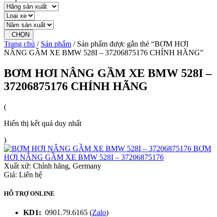
CHỌN
Trang chủ
/
Sản phẩm
/ Sản phẩm được gắn thẻ “BƠM HƠI
NÂNG GẦM XE BMW 528I – 37206875176 CHÍNH HÃNG”
BƠM HƠI NÂNG GẦM XE BMW 528I –
37206875176 CHÍNH HÃNG
(
Hiển thị kết quả duy nhất
)
BƠM
HƠI NÂNG GẦM XE BMW 528I – 37206875176
Xuất xứ:
Chính hãng, Germany
Giá: Liên hệ
HỖ TRỢ ONLINE
KD1:
0901.79.6165 (
Zalo
)