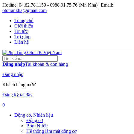
Hotline:
04.62.78.1159 - 0988.01.75.76 (Mr. Kha)
| Email:
ototrankha@gmail.com
Trang chủ
Giới thiệu
Tin tức
Trợ giúp
Liên hệ
Đăng nhập
Tài khoản & đơn hàng
Đăng nhập
Khách hàng mới?
Đăng ký tại đây.
0
Động cơ, Nhiên liệu
Động cơ
Bơm Nước
Hệ thống làm mát động cơ