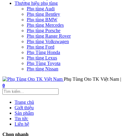
Thương hiệu phụ tùng
Phụ tùng Audi
Phụ tùng Bentley
Phụ tùng BMW
Phụ tùng Mercedes
Phụ tùng Porsche
Phụ tùng Range Rover
Phụ tùng Volkswagen
Phụ tùng Ford
Phụ Tùng Honda
Phụ tùng Lexus
Phụ Tùng Toyota
Phụ tùng Nissan
Phụ Tùng Oto TK Việt Nam |
0
Trang chủ
Giới thiệu
Sản phẩm
Tin tức
Liên hệ
Chọn nhanh