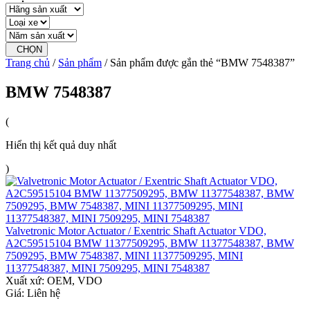
CHỌN
Trang chủ
/
Sản phẩm
/ Sản phẩm được gắn thẻ “BMW 7548387”
BMW 7548387
(
Hiển thị kết quả duy nhất
)
Valvetronic Motor Actuator / Exentric Shaft Actuator VDO,
A2C59515104 BMW 11377509295, BMW 11377548387, BMW
7509295, BMW 7548387, MINI 11377509295, MINI
11377548387, MINI 7509295, MINI 7548387
Xuất xứ:
OEM, VDO
Giá: Liên hệ