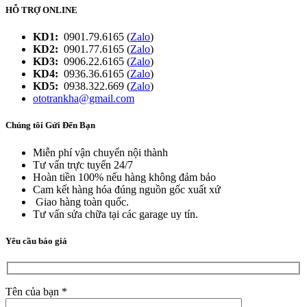
HỖ TRỢ ONLINE
KD1:
0901.79.6165 (
Zalo
)
KD2:
0901.77.6165 (
Zalo
)
KD3:
0906.22.6165 (
Zalo
)
KD4:
0936.36.6165 (
Zalo
)
KD5:
0938.322.669 (
Zalo
)
ototrankha@gmail.com
Chúng tôi Gửi Đến Bạn
Miễn phí vận chuyển nội thành
Tư vấn trực tuyến 24/7
Hoàn tiền 100% nếu hàng không đảm bảo
Cam kết hàng hóa đúng nguồn gốc xuất xứ
Giao hàng toàn quốc.
Tư vấn sửa chữa tại các garage uy tín.
Yêu cầu báo giá
Tên của bạn *