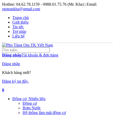
Hotline:
04.62.78.1159 - 0988.01.75.76 (Mr. Kha)
| Email:
ototrankha@gmail.com
Trang chủ
Giới thiệu
Tin tức
Trợ giúp
Liên hệ
Đăng nhập
Tài khoản & đơn hàng
Đăng nhập
Khách hàng mới?
Đăng ký tại đây.
0
Động cơ, Nhiên liệu
Động cơ
Bơm Nước
Hệ thống làm mát động cơ