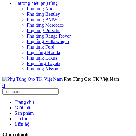
Thương hiệu phụ tùng
Phụ tùng Audi
Phụ tùng Bentley
Phụ tùng BMW
Phụ tùng Mercedes
Phụ tùng Porsche
Phụ tùng Range Rover
Phụ tùng Volkswagen
Phụ tùng Ford
Phụ Tùng Honda
Phụ tùng Lexus
Phụ Tùng Toyota
Phụ tùng Nissan
Phụ Tùng Oto TK Việt Nam |
0
Trang chủ
Giới thiệu
Sản phẩm
Tin tức
Liên hệ
Chọn nhanh