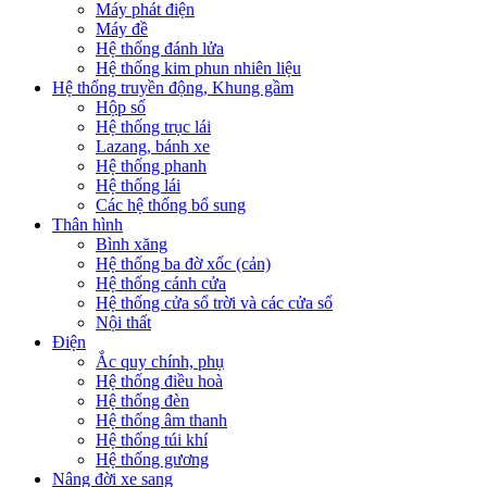
Máy phát điện
Máy đề
Hệ thống đánh lửa
Hệ thống kim phun nhiên liệu
Hệ thống truyền động, Khung gầm
Hộp số
Hệ thống trục lái
Lazang, bánh xe
Hệ thống phanh
Hệ thống lái
Các hệ thống bổ sung
Thân hình
Bình xăng
Hệ thống ba đờ xốc (cản)
Hệ thống cánh cửa
Hệ thống cửa sổ trời và các cửa sổ
Nội thất
Điện
Ắc quy chính, phụ
Hệ thống điều hoà
Hệ thống đèn
Hệ thống âm thanh
Hệ thống túi khí
Hệ thống gương
Nâng đời xe sang