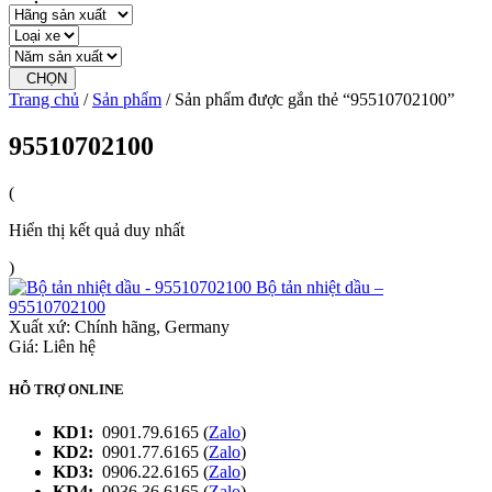
CHỌN
Trang chủ
/
Sản phẩm
/ Sản phẩm được gắn thẻ “95510702100”
95510702100
(
Hiển thị kết quả duy nhất
)
Bộ tản nhiệt dầu –
95510702100
Xuất xứ:
Chính hãng, Germany
Giá: Liên hệ
HỖ TRỢ ONLINE
KD1:
0901.79.6165 (
Zalo
)
KD2:
0901.77.6165 (
Zalo
)
KD3:
0906.22.6165 (
Zalo
)
KD4:
0936.36.6165 (
Zalo
)