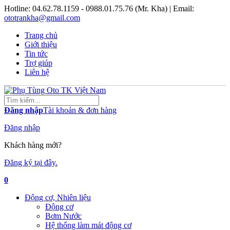
Hotline:
04.62.78.1159 - 0988.01.75.76 (Mr. Kha)
| Email:
ototrankha@gmail.com
Trang chủ
Giới thiệu
Tin tức
Trợ giúp
Liên hệ
Đăng nhập
Tài khoản & đơn hàng
Đăng nhập
Khách hàng mới?
Đăng ký tại đây.
0
Động cơ, Nhiên liệu
Động cơ
Bơm Nước
Hệ thống làm mát động cơ