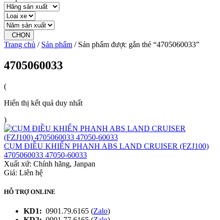
CHỌN
Trang chủ
/
Sản phẩm
/ Sản phẩm được gắn thẻ “4705060033”
4705060033
(
Hiển thị kết quả duy nhất
)
CỤM ĐIỀU KHIỂN PHANH ABS LAND CRUISER (FZJ100)
4705060033 47050-60033
Xuất xứ:
Chính hãng, Janpan
Giá: Liên hệ
HỖ TRỢ ONLINE
KD1:
0901.79.6165 (
Zalo
)
KD2:
0901.77.6165 (
Zalo
)