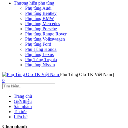
Thương hiệu phụ tùng
Phụ tùng Audi
Phụ tùng Bentley
Phụ tùng BMW
Phụ tùng Mercedes
Phụ tùng Porsche
Phụ tùng Range Rover
Phụ tùng Volkswagen
Phụ tùng Ford
Phụ Tùng Honda
Phụ tùng Lexus
Phụ Tùng Toyota
Phụ tùng Nissan
Phụ Tùng Oto TK Việt Nam |
0
Trang chủ
Giới thiệu
Sản phẩm
Tin tức
Liên hệ
Chọn nhanh