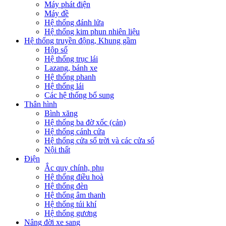
Máy phát điện
Máy đề
Hệ thống đánh lửa
Hệ thống kim phun nhiên liệu
Hệ thống truyền động, Khung gầm
Hộp số
Hệ thống trục lái
Lazang, bánh xe
Hệ thống phanh
Hệ thống lái
Các hệ thống bổ sung
Thân hình
Bình xăng
Hệ thống ba đờ xốc (cản)
Hệ thống cánh cửa
Hệ thống cửa sổ trời và các cửa sổ
Nội thất
Điện
Ắc quy chính, phụ
Hệ thống điều hoà
Hệ thống đèn
Hệ thống âm thanh
Hệ thống túi khí
Hệ thống gương
Nâng đời xe sang