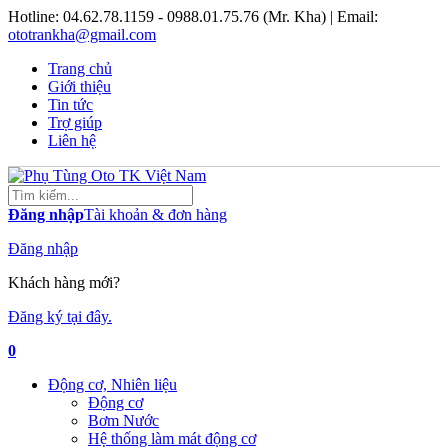
Hotline:
04.62.78.1159 - 0988.01.75.76 (Mr. Kha)
| Email:
ototrankha@gmail.com
Trang chủ
Giới thiệu
Tin tức
Trợ giúp
Liên hệ
Đăng nhập
Tài khoản & đơn hàng
Đăng nhập
Khách hàng mới?
Đăng ký tại đây.
0
Động cơ, Nhiên liệu
Động cơ
Bơm Nước
Hệ thống làm mát động cơ