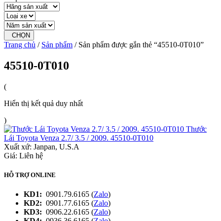
CHỌN
Trang chủ
/
Sản phẩm
/ Sản phẩm được gắn thẻ “45510-0T010”
45510-0T010
(
Hiển thị kết quả duy nhất
)
Thước
Lái Toyota Venza 2.7/ 3.5 / 2009. 45510-0T010
Xuất xứ:
Janpan, U.S.A
Giá: Liên hệ
HỖ TRỢ ONLINE
KD1:
0901.79.6165 (
Zalo
)
KD2:
0901.77.6165 (
Zalo
)
KD3:
0906.22.6165 (
Zalo
)
KD4:
0936.36.6165 (
Zalo
)