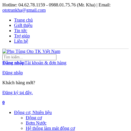
Hotline:
04.62.78.1159 - 0988.01.75.76 (Mr. Kha)
| Email:
ototrankha@gmail.com
Trang chủ
Giới thiệu
Tin tức
Trợ giúp
Liên hệ
Đăng nhập
Tài khoản & đơn hàng
Đăng nhập
Khách hàng mới?
Đăng ký tại đây.
0
Động cơ, Nhiên liệu
Động cơ
Bơm Nước
Hệ thống làm mát động cơ