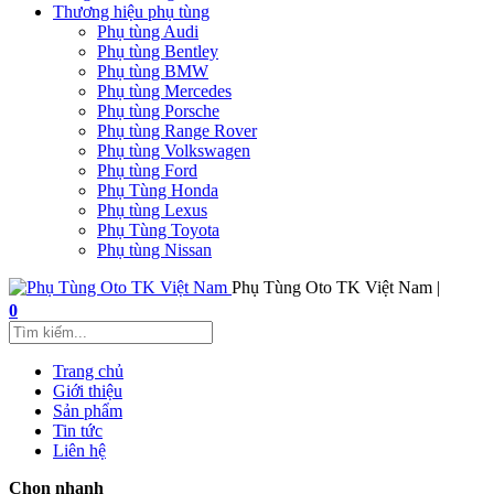
Thương hiệu phụ tùng
Phụ tùng Audi
Phụ tùng Bentley
Phụ tùng BMW
Phụ tùng Mercedes
Phụ tùng Porsche
Phụ tùng Range Rover
Phụ tùng Volkswagen
Phụ tùng Ford
Phụ Tùng Honda
Phụ tùng Lexus
Phụ Tùng Toyota
Phụ tùng Nissan
Phụ Tùng Oto TK Việt Nam |
0
Trang chủ
Giới thiệu
Sản phẩm
Tin tức
Liên hệ
Chọn nhanh