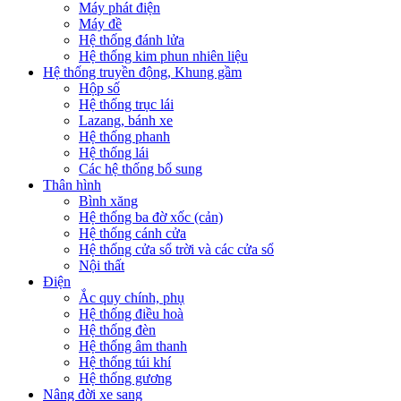
Máy phát điện
Máy đề
Hệ thống đánh lửa
Hệ thống kim phun nhiên liệu
Hệ thống truyền động, Khung gầm
Hộp số
Hệ thống trục lái
Lazang, bánh xe
Hệ thống phanh
Hệ thống lái
Các hệ thống bổ sung
Thân hình
Bình xăng
Hệ thống ba đờ xốc (cản)
Hệ thống cánh cửa
Hệ thống cửa sổ trời và các cửa sổ
Nội thất
Điện
Ắc quy chính, phụ
Hệ thống điều hoà
Hệ thống đèn
Hệ thống âm thanh
Hệ thống túi khí
Hệ thống gương
Nâng đời xe sang