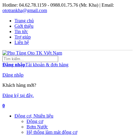
Hotline:
04.62.78.1159 - 0988.01.75.76 (Mr. Kha)
| Email:
ototrankha@gmail.com
Trang chủ
Giới thiệu
Tin tức
Trợ giúp
Liên hệ
Đăng nhập
Tài khoản & đơn hàng
Đăng nhập
Khách hàng mới?
Đăng ký tại đây.
0
Động cơ, Nhiên liệu
Động cơ
Bơm Nước
Hệ thống làm mát động cơ