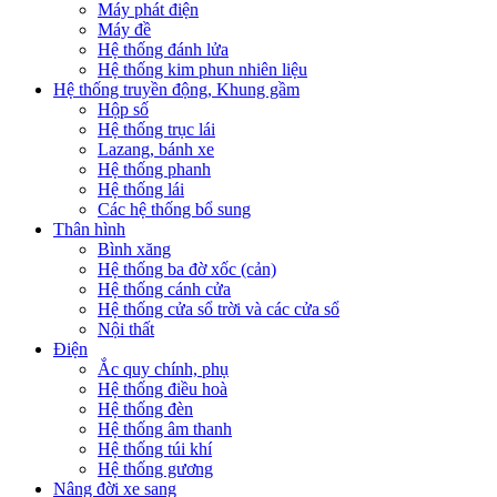
Máy phát điện
Máy đề
Hệ thống đánh lửa
Hệ thống kim phun nhiên liệu
Hệ thống truyền động, Khung gầm
Hộp số
Hệ thống trục lái
Lazang, bánh xe
Hệ thống phanh
Hệ thống lái
Các hệ thống bổ sung
Thân hình
Bình xăng
Hệ thống ba đờ xốc (cản)
Hệ thống cánh cửa
Hệ thống cửa sổ trời và các cửa sổ
Nội thất
Điện
Ắc quy chính, phụ
Hệ thống điều hoà
Hệ thống đèn
Hệ thống âm thanh
Hệ thống túi khí
Hệ thống gương
Nâng đời xe sang