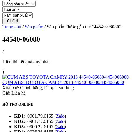
CHỌN
Trang chủ
/
Sản phẩm
/ Sản phẩm được gắn thẻ “44540-06080”
44540-06080
(
Hiển thị kết quả duy nhất
)
CỤM ABS TOYOTA CAMRY 2013 44540-06080/4454006080
Xuất xứ:
Chính hãng, Đã qua sử dụng
Giá: Liên hệ
HỖ TRỢ ONLINE
KD1:
0901.79.6165 (
Zalo
)
KD2:
0901.77.6165 (
Zalo
)
KD3:
0906.22.6165 (
Zalo
)
KD4:
0936.36.6165 (
Zalo
)