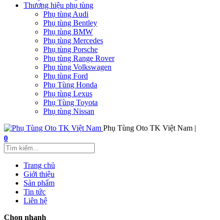
Thương hiệu phụ tùng
Phụ tùng Audi
Phụ tùng Bentley
Phụ tùng BMW
Phụ tùng Mercedes
Phụ tùng Porsche
Phụ tùng Range Rover
Phụ tùng Volkswagen
Phụ tùng Ford
Phụ Tùng Honda
Phụ tùng Lexus
Phụ Tùng Toyota
Phụ tùng Nissan
Phụ Tùng Oto TK Việt Nam |
0
Trang chủ
Giới thiệu
Sản phẩm
Tin tức
Liên hệ
Chọn nhanh