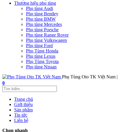
Thương hiệu phụ tùng
Phụ tùng Audi
Phụ tùng Bentley
Phụ tùng BMW
Phụ tùng Mercedes
Phụ tùng Porsche
Phụ tùng Range Rover
Phụ tùng Volkswagen
Phụ tùng Ford
Phụ Tùng Honda
Phụ tùng Lexus
Phụ Tùng Toyota
Phụ tùng Nissan
Phụ Tùng Oto TK Việt Nam |
0
Trang chủ
Giới thiệu
Sản phẩm
Tin tức
Liên hệ
Chọn nhanh