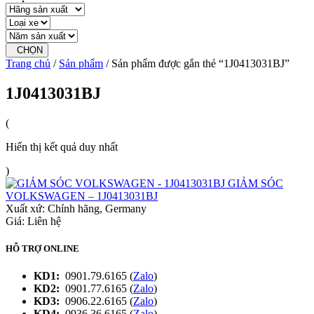
CHỌN
Trang chủ
/
Sản phẩm
/ Sản phẩm được gắn thẻ “1J0413031BJ”
1J0413031BJ
(
Hiển thị kết quả duy nhất
)
GIẢM SÓC
VOLKSWAGEN – 1J0413031BJ
Xuất xứ:
Chính hãng, Germany
Giá: Liên hệ
HỖ TRỢ ONLINE
KD1:
0901.79.6165 (
Zalo
)
KD2:
0901.77.6165 (
Zalo
)
KD3:
0906.22.6165 (
Zalo
)
KD4:
0936.36.6165 (
Zalo
)