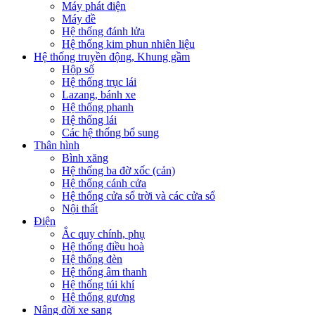
Máy phát điện
Máy đề
Hệ thống đánh lửa
Hệ thống kim phun nhiên liệu
Hệ thống truyền động, Khung gầm
Hộp số
Hệ thống trục lái
Lazang, bánh xe
Hệ thống phanh
Hệ thống lái
Các hệ thống bổ sung
Thân hình
Bình xăng
Hệ thống ba đờ xốc (cản)
Hệ thống cánh cửa
Hệ thống cửa sổ trời và các cửa sổ
Nội thất
Điện
Ắc quy chính, phụ
Hệ thống điều hoà
Hệ thống đèn
Hệ thống âm thanh
Hệ thống túi khí
Hệ thống gương
Nâng đời xe sang