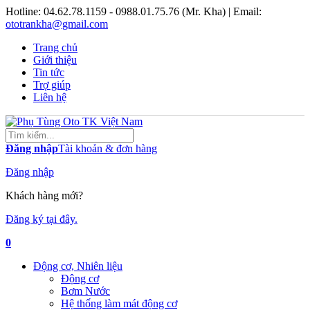
Hotline:
04.62.78.1159 - 0988.01.75.76 (Mr. Kha)
| Email:
ototrankha@gmail.com
Trang chủ
Giới thiệu
Tin tức
Trợ giúp
Liên hệ
Đăng nhập
Tài khoản & đơn hàng
Đăng nhập
Khách hàng mới?
Đăng ký tại đây.
0
Động cơ, Nhiên liệu
Động cơ
Bơm Nước
Hệ thống làm mát động cơ