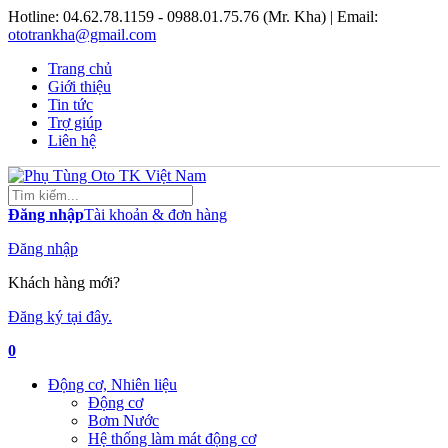
Hotline:
04.62.78.1159 - 0988.01.75.76 (Mr. Kha)
| Email:
ototrankha@gmail.com
Trang chủ
Giới thiệu
Tin tức
Trợ giúp
Liên hệ
Đăng nhập
Tài khoản & đơn hàng
Đăng nhập
Khách hàng mới?
Đăng ký tại đây.
0
Động cơ, Nhiên liệu
Động cơ
Bơm Nước
Hệ thống làm mát động cơ