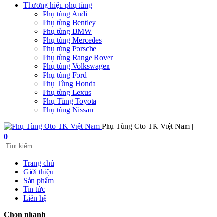
Thương hiệu phụ tùng
Phụ tùng Audi
Phụ tùng Bentley
Phụ tùng BMW
Phụ tùng Mercedes
Phụ tùng Porsche
Phụ tùng Range Rover
Phụ tùng Volkswagen
Phụ tùng Ford
Phụ Tùng Honda
Phụ tùng Lexus
Phụ Tùng Toyota
Phụ tùng Nissan
Phụ Tùng Oto TK Việt Nam |
0
Trang chủ
Giới thiệu
Sản phẩm
Tin tức
Liên hệ
Chọn nhanh