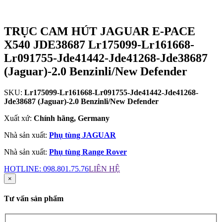
TRỤC CAM HÚT JAGUAR E-PACE
X540 JDE38687 Lr175099-Lr161668-
Lr091755-Jde41442-Jde41268-Jde38687
(Jaguar)-2.0 Benzinli/New Defender
SKU:
Lr175099-Lr161668-Lr091755-Jde41442-Jde41268-
Jde38687 (Jaguar)-2.0 Benzinli/New Defender
Xuất xứ:
Chính hãng, Germany
Nhà sản xuất:
Phụ tùng JAGUAR
Nhà sản xuất:
Phụ tùng Range Rover
HOTLINE:
098.801.75.76
LIÊN HỆ
×
Tư vấn sản phẩm