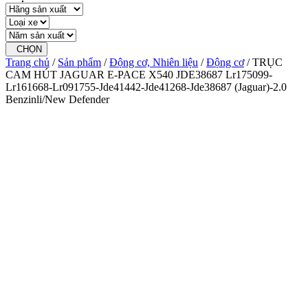
CHỌN
Trang chủ
/
Sản phẩm
/
Động cơ, Nhiên liệu
/
Động cơ
/ TRỤC
CAM HÚT JAGUAR E-PACE X540 JDE38687 Lr175099-
Lr161668-Lr091755-Jde41442-Jde41268-Jde38687 (Jaguar)-2.0
Benzinli/New Defender