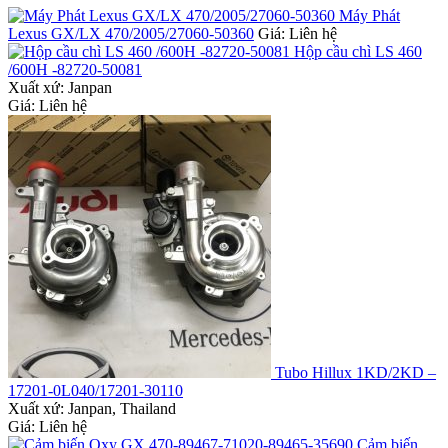
Máy Phát
Lexus GX/LX 470/2005/27060-50360
Giá: Liên hệ
Hộp cầu chì LS 460
/600H -82720-50081
Xuất xứ:
Janpan
Giá: Liên hệ
Tubo Hillux 1KD/2KD –
17201-0L040/17201-30110
Xuất xứ:
Janpan, Thailand
Giá: Liên hệ
Cảm biến