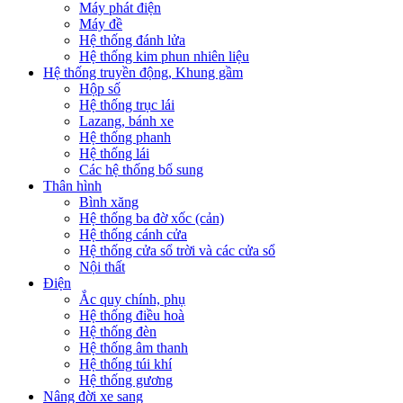
Máy phát điện
Máy đề
Hệ thống đánh lửa
Hệ thống kim phun nhiên liệu
Hệ thống truyền động, Khung gầm
Hộp số
Hệ thống trục lái
Lazang, bánh xe
Hệ thống phanh
Hệ thống lái
Các hệ thống bổ sung
Thân hình
Bình xăng
Hệ thống ba đờ xốc (cản)
Hệ thống cánh cửa
Hệ thống cửa sổ trời và các cửa sổ
Nội thất
Điện
Ắc quy chính, phụ
Hệ thống điều hoà
Hệ thống đèn
Hệ thống âm thanh
Hệ thống túi khí
Hệ thống gương
Nâng đời xe sang