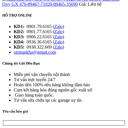
Oxy GX 470-89467-71020-89465-35690
Giá: Liên hệ
HỖ TRỢ ONLINE
KD1:
0901.79.6165 (
Zalo
)
KD2:
0901.77.6165 (
Zalo
)
KD3:
0906.22.6165 (
Zalo
)
KD4:
0936.36.6165 (
Zalo
)
KD5:
0938.322.669 (
Zalo
)
ototrankha@gmail.com
Chúng tôi Gửi Đến Bạn
Miễn phí vận chuyển nội thành
Tư vấn trực tuyến 24/7
Hoàn tiền 100% nếu hàng không đảm bảo
Cam kết hàng hóa đúng nguồn gốc xuất xứ
Giao hàng toàn quốc.
Tư vấn sửa chữa tại các garage uy tín.
Yêu cầu báo giá