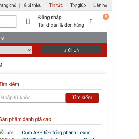
rang chủ
Giới thiệu
Tin tức
Trợ giúp
Liên hệ
Đăng nhập
0
Tài khoản & đơn hàng
ng
CHỌN
M
Tìm kiếm
Sản phẩm đánh giá cao
Cụm ABS liền tổng phanh Lexus