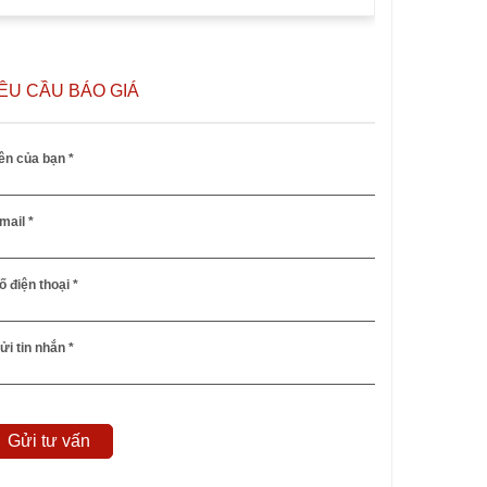
ÊU CẦU BÁO GIÁ
ên của bạn *
mail *
ố điện thoại *
ửi tin nhắn *