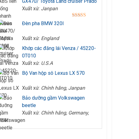
GX470/ Toyota Land cruiser Prado
Xuất xứ:
Janpan
Được xếp
Đèn pha BMW 320I
hạng
4.00
5 sao
Xuất xứ:
England
Khớp các đăng lái Venza / 45220-
0T010
Xuất xứ:
U.S.A
Bộ Van hộp sô Lexus LX 570
Xuất xứ:
Chính hãng, Janpan
Bảo dưỡng gầm Volkswagen
beetle
Xuất xứ:
Chính hãng, Germany,
OEM