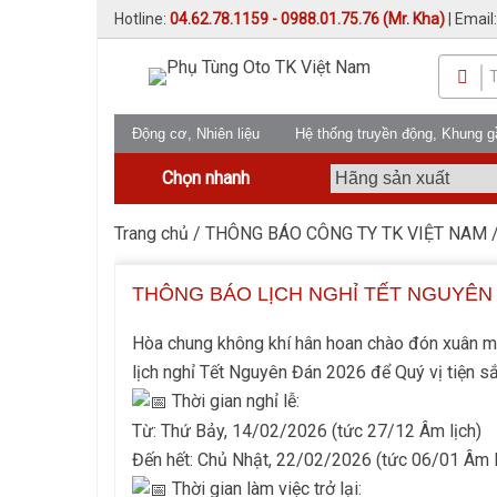
Hotline:
04.62.78.1159 - 0988.01.75.76 (Mr. Kha)
| Email
Động cơ, Nhiên liệu
Hệ thống truyền động, Khung 
Chọn nhanh
Trang chủ
/
THÔNG BÁO CÔNG TY TK VIỆT NAM
/
THÔNG BÁO LỊCH NGHỈ TẾT NGUYÊN 
Hòa chung không khí hân hoan chào đón xuân 
lịch nghỉ Tết Nguyên Đán 2026 để Quý vị tiện s
Thời gian nghỉ lễ:
Từ: Thứ Bảy, 14/02/2026 (tức 27/12 Âm lịch)
Đến hết: Chủ Nhật, 22/02/2026 (tức 06/01 Âm l
Thời gian làm việc trở lại: