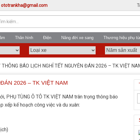
:
ototrankha@gmail.com
T
gầm
Thân hình
Điện
Nâng đời xe sang
Thương hiệu phụ tù
 THÔNG BÁO LỊCH NGHỈ TẾT NGUYÊN ĐÁN 2026 – TK VIỆT NA
ĐÁN 2026 – TK VIỆT NAM
mới, PHỤ TÙNG Ô TÔ TK VIỆT NAM trân trọng thông báo
ắp xếp kế hoạch công việc và du xuân:
ịch)