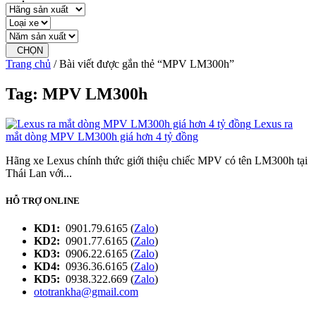
CHỌN
Trang chủ
/ Bài viết được gắn thẻ “MPV LM300h”
Tag: MPV LM300h
Lexus ra
mắt dòng MPV LM300h giá hơn 4 tỷ đồng
Hãng xe Lexus chính thức giới thiệu chiếc MPV có tên LM300h tại
Thái Lan với...
HỖ TRỢ ONLINE
KD1:
0901.79.6165 (
Zalo
)
KD2:
0901.77.6165 (
Zalo
)
KD3:
0906.22.6165 (
Zalo
)
KD4:
0936.36.6165 (
Zalo
)
KD5:
0938.322.669 (
Zalo
)
ototrankha@gmail.com