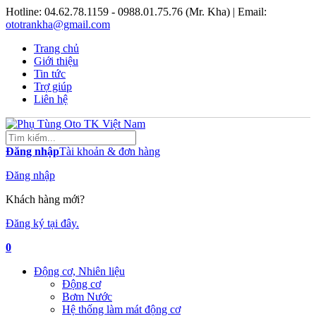
Hotline:
04.62.78.1159 - 0988.01.75.76 (Mr. Kha)
| Email:
ototrankha@gmail.com
Trang chủ
Giới thiệu
Tin tức
Trợ giúp
Liên hệ
Đăng nhập
Tài khoản & đơn hàng
Đăng nhập
Khách hàng mới?
Đăng ký tại đây.
0
Động cơ, Nhiên liệu
Động cơ
Bơm Nước
Hệ thống làm mát động cơ