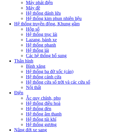
Máy phát điện
Máy đề
Hệ thống đánh lửa
Hệ thống kim phun nhiên liệu
Hệ thống truyền động, Khung gầm
Hộp số
Hệ thống trục lái
Lazang, bánh xe
Hệ thống phanh
Hệ thống lái
Các hệ thống bổ sung
Thân hình
Bình xăng
Hệ thống ba đờ xốc (cản)
Hệ thống cánh cửa
Hệ thống cửa sổ trời và các cửa sổ
Nội thất
Điện
Ắc quy chính, phụ
Hệ thống điều hoà
Hệ thống đèn
Hệ thống âm thanh
Hệ thống túi khí
Hệ thống gương
Nâng đời xe sang