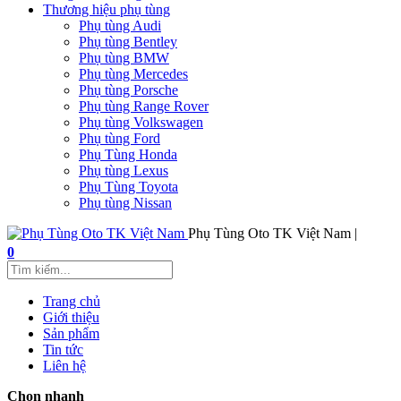
Thương hiệu phụ tùng
Phụ tùng Audi
Phụ tùng Bentley
Phụ tùng BMW
Phụ tùng Mercedes
Phụ tùng Porsche
Phụ tùng Range Rover
Phụ tùng Volkswagen
Phụ tùng Ford
Phụ Tùng Honda
Phụ tùng Lexus
Phụ Tùng Toyota
Phụ tùng Nissan
Phụ Tùng Oto TK Việt Nam |
0
Trang chủ
Giới thiệu
Sản phẩm
Tin tức
Liên hệ
Chọn nhanh