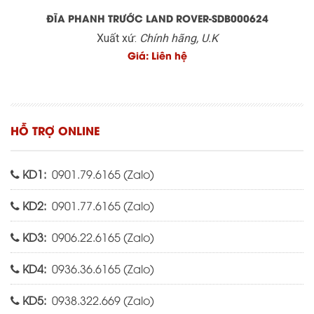
ĐĨA PHANH TRƯỚC LAND ROVER-SDB000624
Xuất xứ:
Chính hãng, U.K
Giá: Liên hệ
HỖ TRỢ ONLINE
KD1:
0901.79.6165 (
Zalo
)
KD2:
0901.77.6165 (
Zalo
)
KD3:
0906.22.6165 (
Zalo
)
KD4:
0936.36.6165 (
Zalo
)
KD5:
0938.322.669 (
Zalo
)