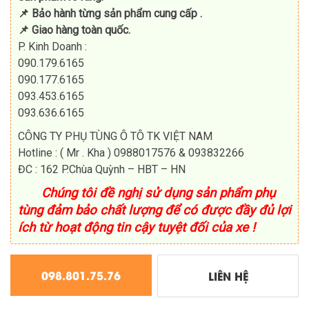
📌 Bảo hành từng sản phẩm cung cấp .
📌 Giao hàng toàn quốc.
P. Kinh Doanh :
090.179.6165
090.177.6165
093.453.6165
093.636.6165
CÔNG TY PHỤ TÙNG Ô TÔ TK VIỆT NAM
Hotline : ( Mr . Kha ) 0988017576 & 093832266
ĐC
: 162 P.Chùa Quỳnh – HBT – HN
Chúng tôi đề nghị sử dụng sản phẩm phụ
tùng đảm bảo chất lượng để có được đầy đủ lợi
ích từ hoạt động tin cậy tuyệt đối của xe !
098.801.75.76
LIÊN HỆ