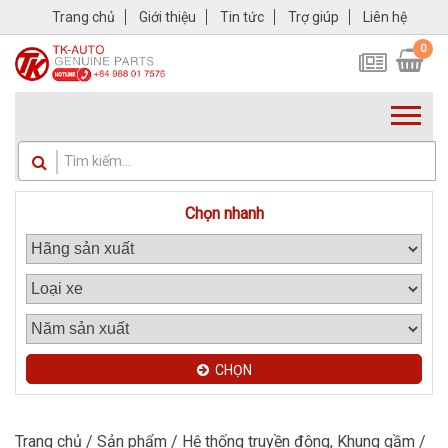
Trang chủ
Giới thiệu
Tin tức
Trợ giúp
Liên hệ
0
Chọn nhanh
CHỌN
Trang chủ
/
Sản phẩm
/
Hệ thống truyền động, Khung gầm
/