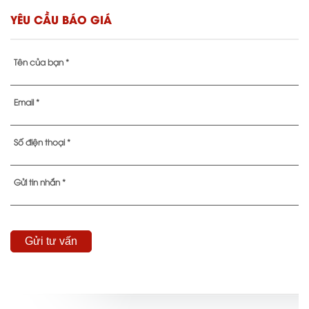
YÊU CẦU BÁO GIÁ
Tên của bạn *
Email *
Số điện thoại *
Gửi tin nhắn *