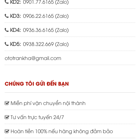
KD2:
0901.77.6165 (
Zalo
)
KD3:
0906.22.6165 (
Zalo
)
KD4:
0936.36.6165 (
Zalo
)
KD5:
0938.322.669 (
Zalo
)
ototrankha@gmail.com
CHÚNG TÔI GỬI ĐẾN BẠN
Miễn phí vận chuyển nội thành
Tư vấn trực tuyến 24/7
Hoàn tiền 100% nếu hàng không đảm bảo