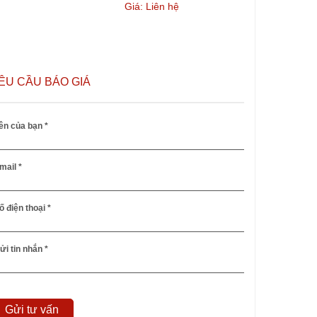
Giá: Liên hệ
ÊU CẦU BÁO GIÁ
ên của bạn *
mail *
ố điện thoại *
ửi tin nhắn *