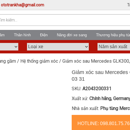
:
ototrankha@gmail.com
T
gầm
Thân hình
Điện
Nâng đời xe sang
Thương hiệu phụ tù
hung gầm
/
Hệ thống giảm xóc
/ Giảm xóc sau Mercedes GLK300
Giảm xóc sau Mercedes
03 31
SKU:
A2043200331
Xuất xứ:
Chính hãng, German
Nhà sản xuất:
Phụ tùng Mer
HOTLINE:
098.801.75.76