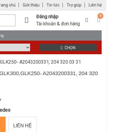
rang chủ
Giới thiệu
Tin tức
Trợ giúp
Liên hệ
Đăng nhập
0
Tài khoản & đơn hàng
ng
CHỌN
,GLK250- A2043200331, 204 320 03 31
 GLK300,GLK250- A2043200331, 204 320
y
cedes
LIÊN HỆ