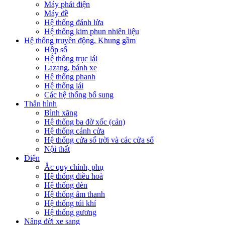
Máy phát điện
Máy đề
Hệ thống đánh lửa
Hệ thống kim phun nhiên liệu
Hệ thống truyền động, Khung gầm
Hộp số
Hệ thống trục lái
Lazang, bánh xe
Hệ thống phanh
Hệ thống lái
Các hệ thống bổ sung
Thân hình
Bình xăng
Hệ thống ba đờ xốc (cản)
Hệ thống cánh cửa
Hệ thống cửa sổ trời và các cửa sổ
Nội thất
Điện
Ắc quy chính, phụ
Hệ thống điều hoà
Hệ thống đèn
Hệ thống âm thanh
Hệ thống túi khí
Hệ thống gương
Nâng đời xe sang