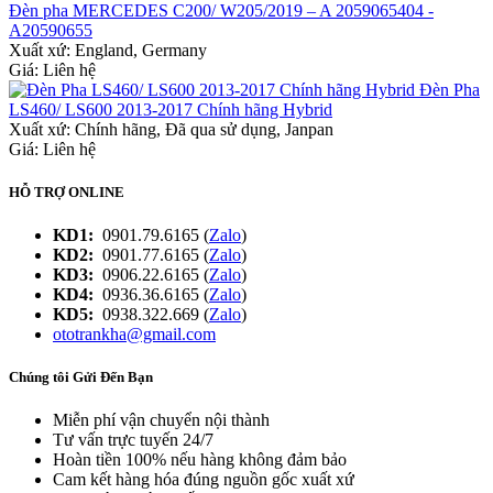
Đèn pha MERCEDES C200/ W205/2019 – A 2059065404 -
A20590655
Xuất xứ:
England, Germany
Giá: Liên hệ
Đèn Pha
LS460/ LS600 2013-2017 Chính hãng Hybrid
Xuất xứ:
Chính hãng, Đã qua sử dụng, Janpan
Giá: Liên hệ
HỖ TRỢ ONLINE
KD1:
0901.79.6165 (
Zalo
)
KD2:
0901.77.6165 (
Zalo
)
KD3:
0906.22.6165 (
Zalo
)
KD4:
0936.36.6165 (
Zalo
)
KD5:
0938.322.669 (
Zalo
)
ototrankha@gmail.com
Chúng tôi Gửi Đến Bạn
Miễn phí vận chuyển nội thành
Tư vấn trực tuyến 24/7
Hoàn tiền 100% nếu hàng không đảm bảo
Cam kết hàng hóa đúng nguồn gốc xuất xứ