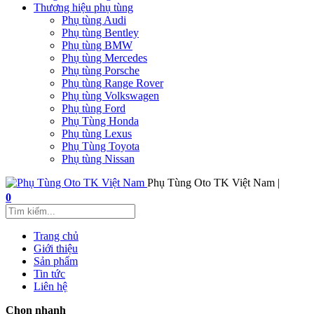
Thương hiệu phụ tùng
Phụ tùng Audi
Phụ tùng Bentley
Phụ tùng BMW
Phụ tùng Mercedes
Phụ tùng Porsche
Phụ tùng Range Rover
Phụ tùng Volkswagen
Phụ tùng Ford
Phụ Tùng Honda
Phụ tùng Lexus
Phụ Tùng Toyota
Phụ tùng Nissan
Phụ Tùng Oto TK Việt Nam |
0
Trang chủ
Giới thiệu
Sản phẩm
Tin tức
Liên hệ
Chọn nhanh