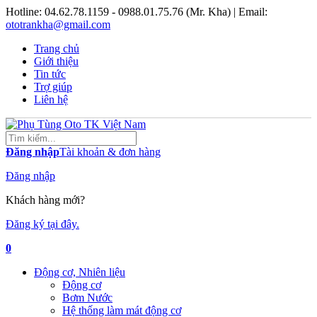
Hotline:
04.62.78.1159 - 0988.01.75.76 (Mr. Kha)
| Email:
ototrankha@gmail.com
Trang chủ
Giới thiệu
Tin tức
Trợ giúp
Liên hệ
Đăng nhập
Tài khoản & đơn hàng
Đăng nhập
Khách hàng mới?
Đăng ký tại đây.
0
Động cơ, Nhiên liệu
Động cơ
Bơm Nước
Hệ thống làm mát động cơ