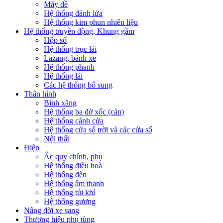
Máy đề
Hệ thống đánh lửa
Hệ thống kim phun nhiên liệu
Hệ thống truyền động, Khung gầm
Hộp số
Hệ thống trục lái
Lazang, bánh xe
Hệ thống phanh
Hệ thống lái
Các hệ thống bổ sung
Thân hình
Bình xăng
Hệ thống ba đờ xốc (cản)
Hệ thống cánh cửa
Hệ thống cửa sổ trời và các cửa sổ
Nội thất
Điện
Ắc quy chính, phụ
Hệ thống điều hoà
Hệ thống đèn
Hệ thống âm thanh
Hệ thống túi khí
Hệ thống gương
Nâng đời xe sang
Thương hiệu phụ tùng