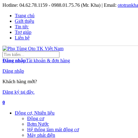
Hotline:
04.62.78.1159 - 0988.01.75.76 (Mr. Kha)
| Email:
ototrank
Trang chủ
Giới thiệu
Tin tức
Trợ giúp
Liên hệ
Đăng nhập
Tài khoản & đơn hàng
Đăng nhập
Khách hàng mới?
Đăng ký tại đây.
0
Động cơ, Nhiên liệu
Động cơ
Bơm Nước
Hệ thống làm mát động cơ
Máy phát điện