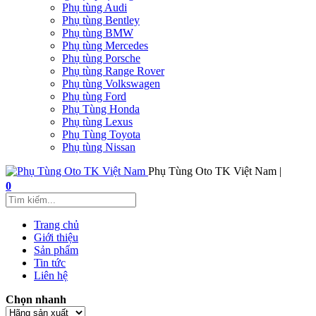
Phụ tùng Audi
Phụ tùng Bentley
Phụ tùng BMW
Phụ tùng Mercedes
Phụ tùng Porsche
Phụ tùng Range Rover
Phụ tùng Volkswagen
Phụ tùng Ford
Phụ Tùng Honda
Phụ tùng Lexus
Phụ Tùng Toyota
Phụ tùng Nissan
Phụ Tùng Oto TK Việt Nam |
0
Trang chủ
Giới thiệu
Sản phẩm
Tin tức
Liên hệ
Chọn nhanh