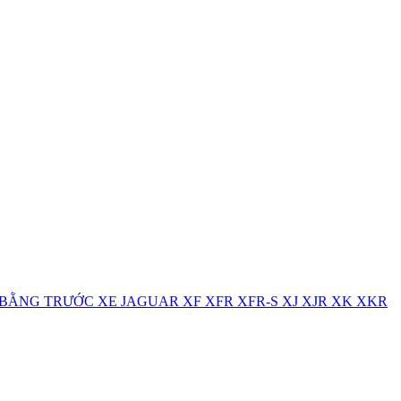
BẰNG TRƯỚC XE JAGUAR XF XFR XFR-S XJ XJR XK XKR