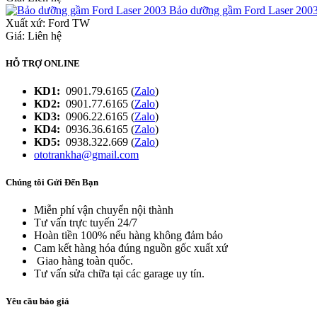
Bảo dưỡng gầm Ford Laser 200
Xuất xứ:
Ford TW
Giá: Liên hệ
HỖ TRỢ ONLINE
KD1:
0901.79.6165 (
Zalo
)
KD2:
0901.77.6165 (
Zalo
)
KD3:
0906.22.6165 (
Zalo
)
KD4:
0936.36.6165 (
Zalo
)
KD5:
0938.322.669 (
Zalo
)
ototrankha@gmail.com
Chúng tôi Gửi Đến Bạn
Miễn phí vận chuyển nội thành
Tư vấn trực tuyến 24/7
Hoàn tiền 100% nếu hàng không đảm bảo
Cam kết hàng hóa đúng nguồn gốc xuất xứ
Giao hàng toàn quốc.
Tư vấn sửa chữa tại các garage uy tín.
Yêu cầu báo giá