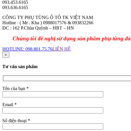
093.453.6165
093.636.6165
CÔNG TY PHỤ TÙNG Ô TÔ TK VIỆT NAM
Hotline : ( Mr . Kha ) 0988017576 & 093832266
ĐC
: 162 P.Chùa Quỳnh – HBT – HN
Chúng tôi đề nghị sử dụng sản phẩm phụ tùng đảm b
HOTLINE:
098.801.75.76
LIÊN HỆ
×
Tư vấn sản phẩm
Tên của bạn *
Email *
Số điện thoại *