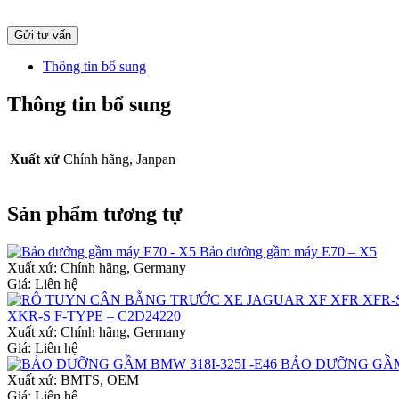
Thông tin bổ sung
Thông tin bổ sung
Xuất xứ
Chính hãng, Janpan
Sản phẩm tương tự
Bảo dưởng gầm máy E70 – X5
Xuất xứ:
Chính hãng, Germany
Giá: Liên hệ
XKR-S F-TYPE – C2D24220
Xuất xứ:
Chính hãng, Germany
Giá: Liên hệ
BẢO DƯỠNG GẦM 
Xuất xứ:
BMTS, OEM
Giá: Liên hệ