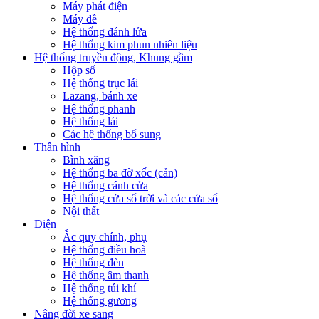
Máy phát điện
Máy đề
Hệ thống đánh lửa
Hệ thống kim phun nhiên liệu
Hệ thống truyền động, Khung gầm
Hộp số
Hệ thống trục lái
Lazang, bánh xe
Hệ thống phanh
Hệ thống lái
Các hệ thống bổ sung
Thân hình
Bình xăng
Hệ thống ba đờ xốc (cản)
Hệ thống cánh cửa
Hệ thống cửa sổ trời và các cửa sổ
Nội thất
Điện
Ắc quy chính, phụ
Hệ thống điều hoà
Hệ thống đèn
Hệ thống âm thanh
Hệ thống túi khí
Hệ thống gương
Nâng đời xe sang