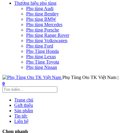
Thương hiệu phụ tùng
Phụ tùng Audi
Phụ tùng Bentley
Phụ tùng BMW
Phụ tùng Mercedes
Phụ tùng Porsche
Phụ tùng Range Rover
Phụ tùng Volkswagen
Phụ tùng Ford
Phụ Tùng Honda
Phụ tùng Lexus
Phụ Tùng Toyota
Phụ tùng Nissan
Phụ Tùng Oto TK Việt Nam |
0
Trang chủ
Giới thiệu
Sản phẩm
Tin tức
Liên hệ
Chọn nhanh