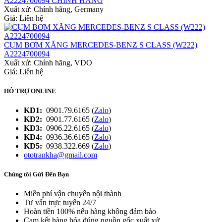
A2224700094 CHINH HÃNG
Xuất xứ:
Chính hãng, Germany
Giá: Liên hệ
CỤM BƠM XĂNG MERCEDES-BENZ S CLASS (W222)
A2224700094
Xuất xứ:
Chính hãng, VDO
Giá: Liên hệ
HỖ TRỢ ONLINE
KD1:
0901.79.6165 (
Zalo
)
KD2:
0901.77.6165 (
Zalo
)
KD3:
0906.22.6165 (
Zalo
)
KD4:
0936.36.6165 (
Zalo
)
KD5:
0938.322.669 (
Zalo
)
ototrankha@gmail.com
Chúng tôi Gửi Đến Bạn
Miễn phí vận chuyển nội thành
Tư vấn trực tuyến 24/7
Hoàn tiền 100% nếu hàng không đảm bảo
Cam kết hàng hóa đúng nguồn gốc xuất xứ