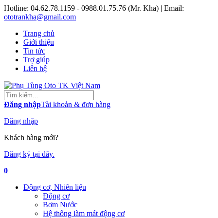
Hotline:
04.62.78.1159 - 0988.01.75.76 (Mr. Kha)
| Email:
ototrankha@gmail.com
Trang chủ
Giới thiệu
Tin tức
Trợ giúp
Liên hệ
Đăng nhập
Tài khoản & đơn hàng
Đăng nhập
Khách hàng mới?
Đăng ký tại đây.
0
Động cơ, Nhiên liệu
Động cơ
Bơm Nước
Hệ thống làm mát động cơ